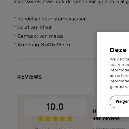
accessoires, maar ook de kandelaar op zich is al 
* Kandelaar voor stompkaarsen
* Goud van kleur
* Gemaakt van metaal
* Afmeting: 8x40x36 cm
Deze 
We gebrui
social me
informati
advertere
Reviews
informati
gebruik v
Weige
10.0
Heb jij 'Kande
een review!
Voor het schrijven v