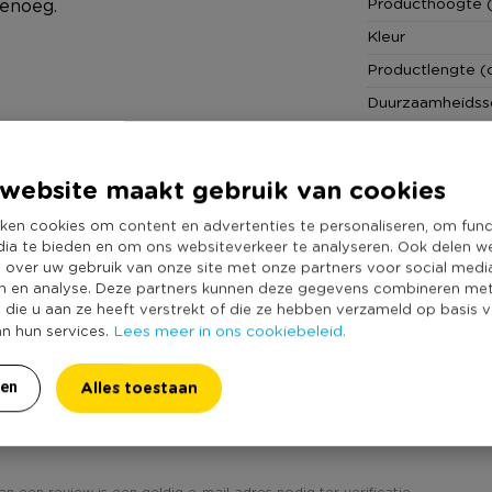
Producthoogte 
genoeg.
Kleur
Productlengte (
Duurzaamheidss
website maakt gebruik van cookies
ken cookies om content en advertenties te personaliseren, om func
dia te bieden en om ons websiteverkeer te analyseren. Ook delen w
e over uw gebruik van onze site met onze partners voor social medi
n en analyse. Deze partners kunnen deze gegevens combineren me
e die u aan ze heeft verstrekt of die ze hebben verzameld op basis 
Lees meer in ons cookiebeleid.
an hun services.
Alles toestaan
ren
laar voor stompkaarsen - goud - 8x40x36 cm'? Schrijf
an een review is een geldig e-mail adres nodig ter verificatie.