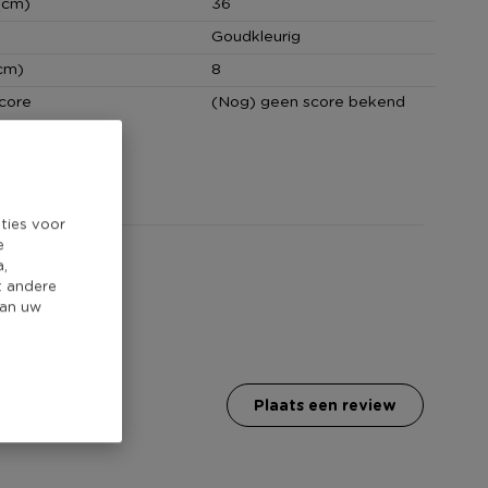
(cm)
36
Goudkleurig
cm)
8
core
(Nog) geen score bekend
ties voor
e
a,
t andere
van uw
plaats een review