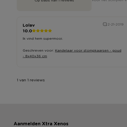
Op basis van 1 reviews
Lolav
2-21-2019
10.0
Ik vind hem supermooi.
Geschreven voor:
Kandelaar voor stompkaarsen - goud
- 8x40x36 cm
1 van 1 reviews
Aanmelden Xtra Xenos