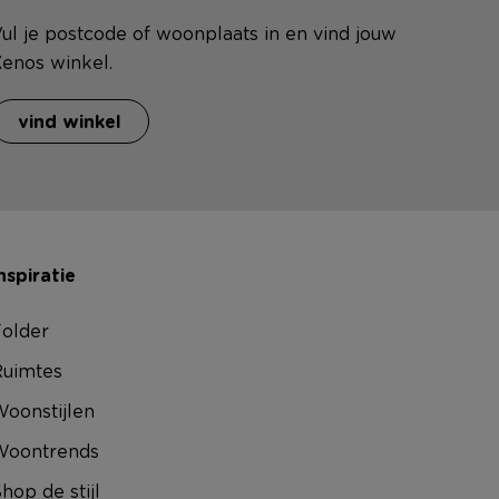
ul je postcode of woonplaats in en vind jouw
enos winkel.
vind winkel
nspiratie
older
uimtes
oonstijlen
Woontrends
hop de stijl