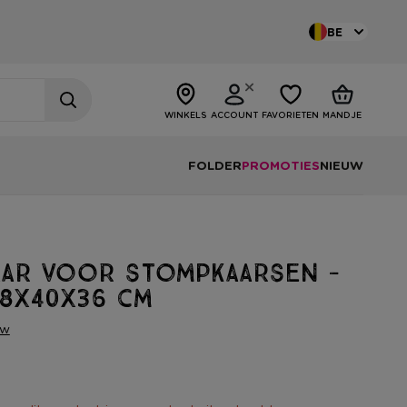
BE
WINKELS
ACCOUNT
FAVORIETEN
MANDJE
FOLDER
PROMOTIES
NIEUW
aar voor stompkaarsen -
 8x40x36 cm
ew