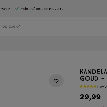
 van 9
Achteraf betalen mogelijk
Kandel
goud -
1 revi
29,99