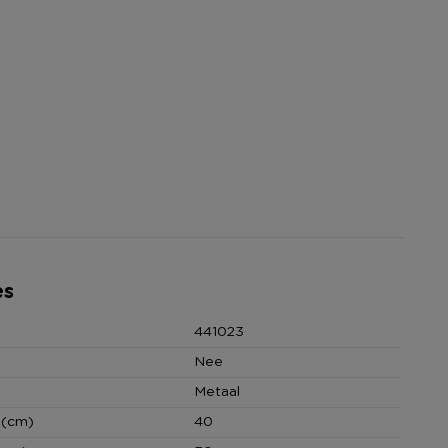
es
441023
Nee
Metaal
 (cm)
40