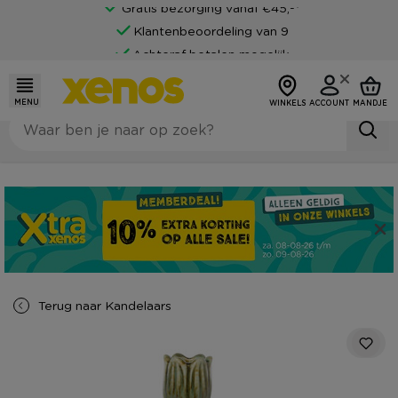
Gratis bezorging vanaf €45,-*
Klantenbeoordeling van 9
Achteraf betalen mogelijk
MENU
WINKELS
ACCOUNT
MANDJE
Terug naar
Kandelaars