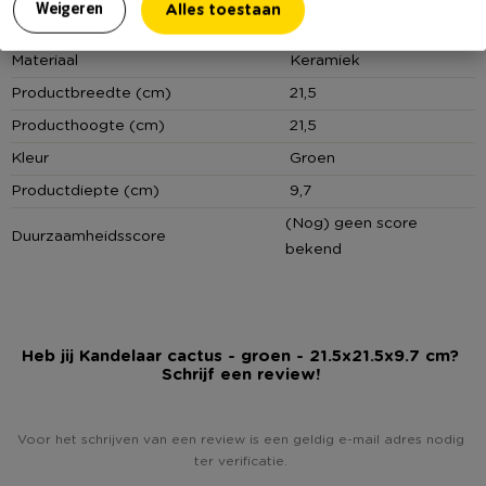
Alles toestaan
Weigeren
www.xenos.nl/klantenservice
Online Only
Nee
Materiaal
Keramiek
Productbreedte (cm)
21,5
Producthoogte (cm)
21,5
Kleur
Groen
Productdiepte (cm)
9,7
(Nog) geen score
Duurzaamheidsscore
bekend
Heb jij Kandelaar cactus - groen - 21.5x21.5x9.7 cm?
Schrijf een review!
Voor het schrijven van een review is een geldig e-mail adres nodig
ter verificatie.