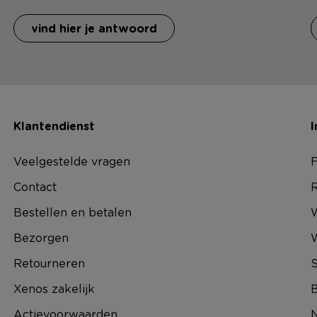
vind hier je antwoord
Klantendienst
I
Veelgestelde vragen
F
Contact
R
Bestellen en betalen
W
Bezorgen
Retourneren
S
Xenos zakelijk
B
Actievoorwaarden
N