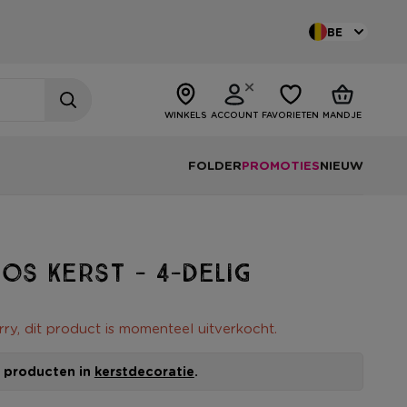
BE
WINKELS
ACCOUNT
FAVORIETEN
MANDJE
FOLDER
PROMOTIES
NIEUW
s kerst - 4-delig
rry, dit product is momenteel uitverkocht.
le producten in
kerstdecoratie
.