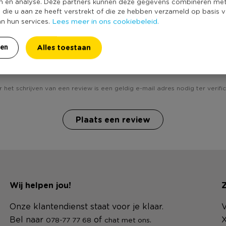
Duurzaamheidss
n en analyse. Deze partners kunnen deze gegevens combineren me
e die u aan ze heeft verstrekt of die ze hebben verzameld op basis 
Lees meer in ons cookiebeleid.
an hun services.
Alles toestaan
ren
Heb jij Kadodoos kerst - 4-delig ? Schrijf een review!
 het schrijven van een review is een geldig e-mail adres nodig ter verific
Plaats een review
Wij helpen jou!
Z
Onze klantendienst staat voor je klaar.
V
Bel naar
of
.
X
078-77 77 68
chat met ons