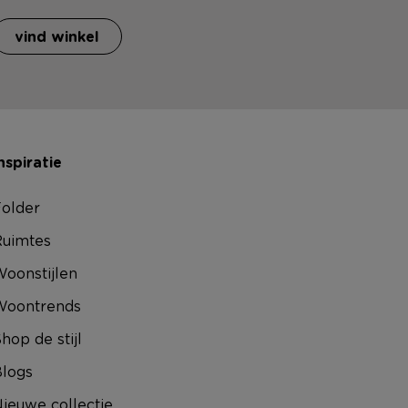
vind winkel
nspiratie
older
uimtes
oonstijlen
Woontrends
hop de stijl
logs
ieuwe collectie