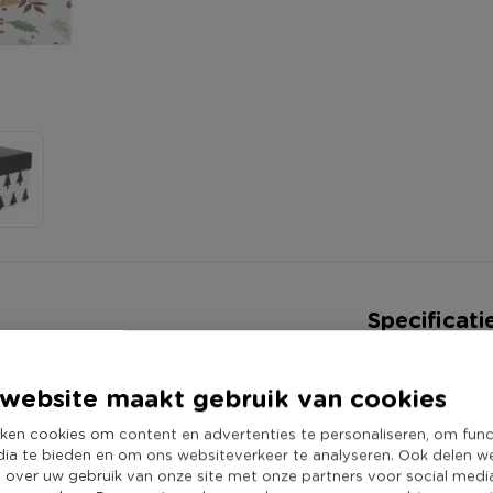
Specificati
Artikelnummer
ee in te pakken. Cadeaudozen
website maakt gebruik van cookies
Online Only
16x12 cm, 12x12x10.5 cm en 8x8x8
Materiaal
ken cookies om content en advertenties te personaliseren, om func
dia te bieden en om ons websiteverkeer te analyseren. Ook delen w
Kleur
e over uw gebruik van onze site met onze partners voor social medi