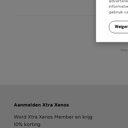
advertere
informati
gebruik v
Weige
Voor
Aanmelden Xtra Xenos
Word Xtra Xenos Member en krijg
10% korting