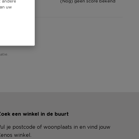
core
(Nog) geen score bekend
t andere
van uw
atie.
oek een winkel in de buurt
ul je postcode of woonplaats in en vind jouw
enos winkel.