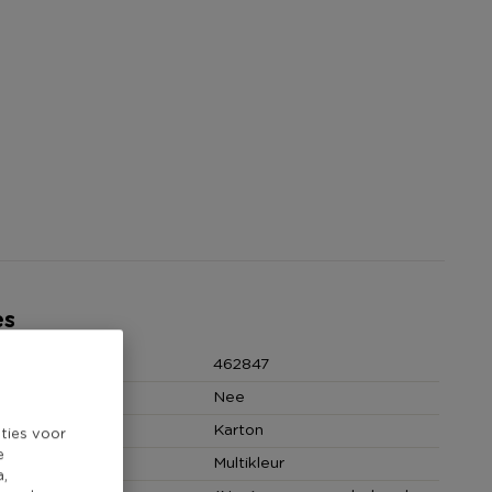
es
462847
Nee
Karton
ties voor
e
Multikleur
a,