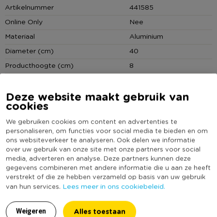
Artikelnummer
441585
in de schaal kan plaatsen. Zo kan je bijvoorbeeld de kaarsen
ook combineren met een klein windlicht in het midden of met
Online Only
Nee
diverse theelichtjes in sierlijke houders.
Materiaal
Aluminium
Diameter (cm)
40
De diameter van de binnenkant is ongeveer 40 cm. De hoogte
Producthoogte (cm)
8
van het kaarsenplateau is 8 cm. Aan de onderzijde van het
kaarsenplateau zijn drie ronde viltjes aangebracht die
Kleur
Zilverkleurig
voorkomen dat de schaal op een tafel of dressoir kan krassen
Deze website maakt gebruik van
(Nog) geen score
Duurzaamheidsscore
wanneer deze wordt verschoven.
cookies
bekend
We gebruiken cookies om content en advertenties te
personaliseren, om functies voor social media te bieden en om
Kaarsenplateau met bolvormige hoge rand
ons websiteverkeer te analyseren. Ook delen we informatie
Reliëfwerk geeft in combinatie met de zilveren kleur een
over uw gebruik van onze site met onze partners voor social
mooie uitstraling
media, adverteren en analyse. Deze partners kunnen deze
Reviews
Diameter: ø 40 cm
gegevens combineren met andere informatie die u aan ze heeft
verstrekt of die ze hebben verzameld op basis van uw gebruik
Hoogte: 8 cm
Lees meer in ons cookiebeleid.
van hun services.
8.0
Alles toestaan
Weigeren
Op basis van 2 reviews