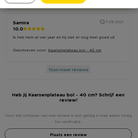
Samira
7-28-2021
10.0
Ik heb hem al vier jaar en hij ziet er nog heel goed uit
Geschreven voor:
Kaarsenplateau bol - 40 cm
Toon meer reviews
Heb jij Kaarsenplateau bol - 40 cm? Schrijf een
review!
Voor het schrijven van een review is een geldig e-mail adres nodig
ter verificatie.
Plaats een review