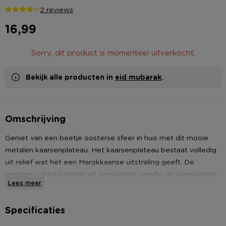
2 reviews
16,99
Sorry, dit product is momenteel uitverkocht.
Bekijk alle producten in
eid mubarak
.
Omschrijving
Geniet van een beetje oosterse sfeer in huis met dit mooie
metalen kaarsenplateau. Het kaarsenplateau bestaat volledig
uit reliëf wat het een Marokkaanse uitstraling geeft. De
metalen schaal bestaat uit een geheel waarbij de vormgeving
Lees meer
van de opstaande rand bolvormig is. Hierdoor ontstaat er een
mooie vorm die door het reliëf en de zilveren kleur een
Specificaties
sfeervolle uitstraling krijgt. Het kaarsenplateau heeft een
grote afmeting waardoor je veel kaarsen en andere sierspullen