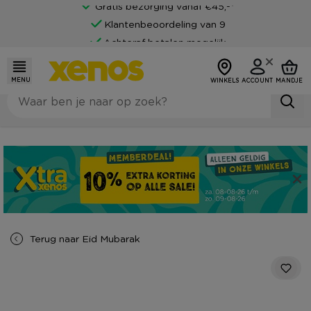
Gratis bezorging vanaf €45,-*
Klantenbeoordeling van 9
Achteraf betalen mogelijk
MENU
WINKELS
ACCOUNT
MANDJE
Terug naar
Eid Mubarak