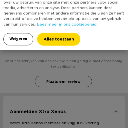
over uw gebruik van onze site met onze partners voor social
(Nog) geen score
Duurzaamheidsscore
media, adverteren en analyse. Deze partners kunnen deze
bekend
gegevens combineren met andere informatie die u aan ze heeft
verstrekt of die ze hebben verzameld op basis van uw gebruik
Lees meer in ons cookiebeleid.
van hun services.
Heb jij Kaars in glas met zwarte stippen - 7x8 cm?
Alles toestaan
Weigeren
Schrijf een review!
Voor het schrijven van een review is een geldig e-mail adres nodig
ter verificatie.
Plaats een review
Aanmelden Xtra Xenos
Word Xtra Xenos Member en krijg 10% korting