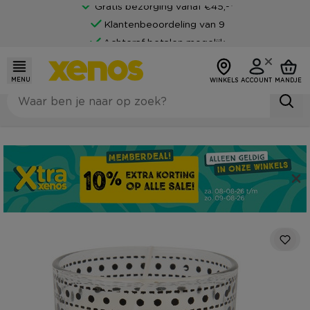
Gratis bezorging vanaf €45,-*
Klantenbeoordeling van 9
Achteraf betalen mogelijk
MENU
WINKELS
ACCOUNT
MANDJE