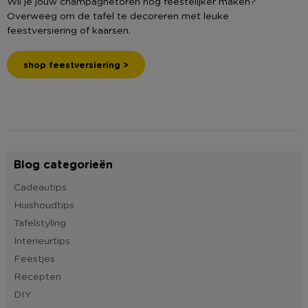
Wil je jouw champagnetoren nog feestelijker maken?
Overweeg om de tafel te decoreren met leuke
feestversiering of kaarsen.
shop feestversiering >
Blog categorieën
Cadeautips
Huishoudtips
Tafelstyling
Interieurtips
Feestjes
Recepten
DIY