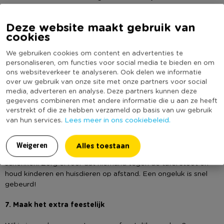
zorgen dat alles goed staat.
Deze website maakt gebruik van
5. Gebruik de juiste hoeveelheid champagne
cookies
Het is verleidelijk om meteen een hele fles champagne leeg
We gebruiken cookies om content en advertenties te
te schenken, maar giet langzaam en met beleid. Begin
personaliseren, om functies voor social media te bieden en om
bovenaan en laat de champagne voorzichtig over de glazen
ons websiteverkeer te analyseren. Ook delen we informatie
stromen. Het is beter om meerdere keren bij te schenken dan
over uw gebruik van onze site met onze partners voor social
te snel te veel te gieten. Ook een koude champagne schuimt
media, adverteren en analyse. Deze partners kunnen deze
minder snel dan een warme, dus leg jouw champagne op tijd in
gegevens combineren met andere informatie die u aan ze heeft
verstrekt of die ze hebben verzameld op basis van uw gebruik
de koelkast!
Lees meer in ons cookiebeleid.
van hun services.
6. Denk aan veiligheid
Alles toestaan
Weigeren
Als de champagnetoren groot is, wees dan voorzichtig bij het
schenken. Zorg ervoor dat niemand tegen de tafel stoot en
houd kinderen en huisdieren op afstand. Een ongeluk is snel
gebeurd!
7. Maak het extra feestelijk