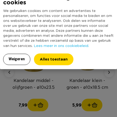
cookies
Stap 4: Kleuraccenten die eruit knallen
Roze kaarsen zoals op de foto maken het geheel meteen
We gebruiken cookies om content en advertenties te
feestelijker. Durf contrast te gebruiken: groen + roze + geel
personaliseren, om functies voor social media te bieden en om
werkt verrassend goed samen.
ons websiteverkeer te analyseren. Ook delen we informatie
over uw gebruik van onze site met onze partners voor social
media, adverteren en analyse. Deze partners kunnen deze
gegevens combineren met andere informatie die u aan ze heeft
verstrekt of die ze hebben verzameld op basis van uw gebruik
Lees meer in ons cookiebeleid.
van hun services.
Alles toestaan
Weigeren
Kandelaar middel -
Kandelaar klein -
olijfgroen - ø10x23.5
groen - ø10x18.5 cm
cm
7,99
5,99