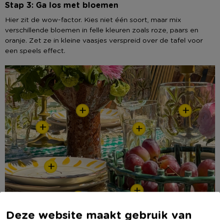
Stap 3: Ga los met bloemen
Hier zit de wow-factor. Kies niet één soort, maar mix
verschillende bloemen in felle kleuren zoals roze, paars en
oranje. Zet ze in kleine vaasjes verspreid over de tafel voor
een speels effect.
+
+
+
+
+
+
+
Deze website maakt gebruik van