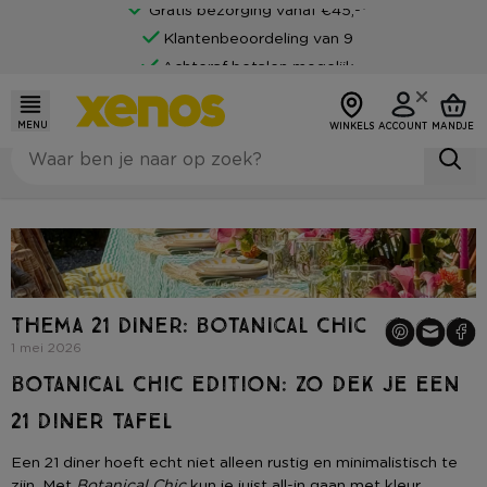
Gratis bezorging vanaf €45,-*
Klantenbeoordeling van 9
Achteraf betalen mogelijk
MENU
WINKELS
ACCOUNT
MANDJE
Thema 21 diner: Botanical Chic
1 mei 2026
BOTANICAL CHIC EDITION: ZO DEK JE EEN
21 DINER TAFEL
Een 21 diner hoeft echt niet alleen rustig en minimalistisch te
zijn. Met
Botanical Chic
kun je juist all-in gaan met kleur,