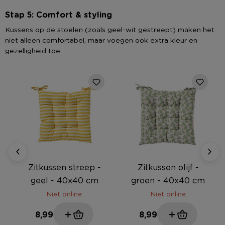
Stap 5: Comfort & styling
Kussens op de stoelen (zoals geel-wit gestreept) maken het
niet alleen comfortabel, maar voegen ook extra kleur en
gezelligheid toe.
e
Zitkussen streep -
Zitkussen olijf -
geel - 40x40 cm
groen - 40x40 cm
Niet online
Niet online
8,99
8,99