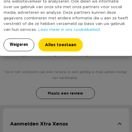
ons websiteverkeer te analyseren. Ook delen we informatie
over uw gebruik van onze site met onze partners voor social
Productlengte (cm)
20.5
media, adverteren en analyse. Deze partners kunnen deze
(Nog) geen score
gegevens combineren met andere informatie die u aan ze heeft
Duurzaamheidsscore
verstrekt of die ze hebben verzameld op basis van uw gebruik
bekend
Lees meer in ons cookiebeleid.
van hun services.
Alles toestaan
Weigeren
Heb jij Huis met 4 glaasjes? Schrijf een review!
Voor het schrijven van een review is een geldig e-mail adres nodig
ter verificatie.
Plaats een review
Aanmelden Xtra Xenos