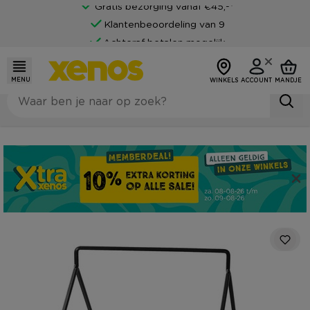
Gratis bezorging vanaf €45,-*
Klantenbeoordeling van 9
Achteraf betalen mogelijk
MENU
WINKELS
ACCOUNT
MANDJE