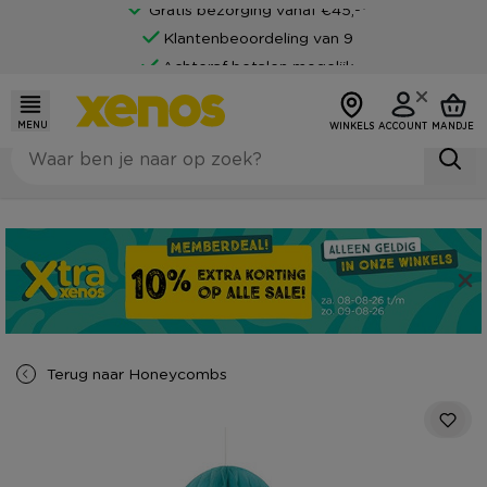
Gratis bezorging vanaf €45,-*
Klantenbeoordeling van 9
Achteraf betalen mogelijk
MENU
WINKELS
ACCOUNT
MANDJE
Terug naar
Honeycombs