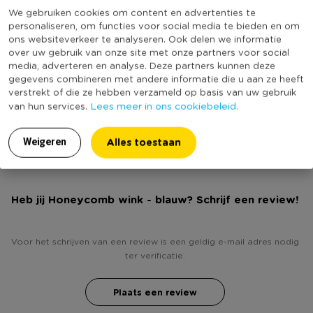
Online Only
Nee
We gebruiken cookies om content en advertenties te
* Blauwe kleur
personaliseren, om functies voor social media te bieden en om
Materiaal
Papier
* Zorgt voor een feestelijk effect
ons websiteverkeer te analyseren. Ook delen we informatie
Diameter (cm)
25
over uw gebruik van onze site met onze partners voor social
media, adverteren en analyse. Deze partners kunnen deze
Kleur
Blauw
gegevens combineren met andere informatie die u aan ze heeft
verstrekt of die ze hebben verzameld op basis van uw gebruik
Productlengte (cm)
85
Lees meer in ons cookiebeleid.
van hun services.
(Nog) geen score
Duurzaamheidsscore
bekend
Alles toestaan
Weigeren
Heb jij Honeycomb wink - blauw? Schrijf een review!
Voor het schrijven van een review is een geldig e-mail adres nodig
ter verificatie.
Plaats een review