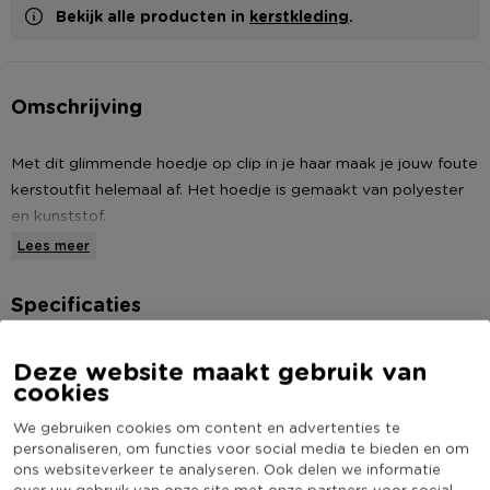
Bekijk alle producten in
kerstkleding
.
Omschrijving
Met dit glimmende hoedje op clip in je haar maak je jouw foute
kerstoutfit helemaal af. Het hoedje is gemaakt van polyester
en kunststof.
Lees meer
* Hoedje op clip
* Afmeting hoedje: 14x14x6 cm
Specificaties
* Glimmend groen van kleur
* Gemaakt van polyester en kunststof
Artikelnummer
462411
Deze website maakt gebruik van
cookies
Online Only
Nee
Materiaal
Polyester
We gebruiken cookies om content en advertenties te
personaliseren, om functies voor social media te bieden en om
Kleur
Groen
ons websiteverkeer te analyseren. Ook delen we informatie
(Nog) geen score
over uw gebruik van onze site met onze partners voor social