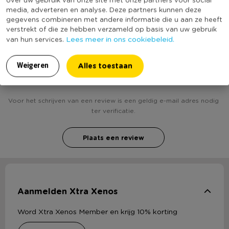
Duurzaamheidsscore
media, adverteren en analyse. Deze partners kunnen deze
bekend
gegevens combineren met andere informatie die u aan ze heeft
verstrekt of die ze hebben verzameld op basis van uw gebruik
Lees meer in ons cookiebeleid.
van hun services.
Heb jij Hoed op clip - merry christmas? Schrijf een
Alles toestaan
Weigeren
review!
Voor het schrijven van een review is een geldig e-mail adres nodig
ter verificatie.
Plaats een review
Aanmelden Xtra Xenos
Word Xtra Xenos Member en krijg 10% korting