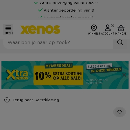
Gratis bezorging vanaf €45,-*
Klantenbeoordeling van 9
Achteraf betalen mogelijk
MENU
WINKELS
ACCOUNT
MANDJE
Terug naar
Kerstkleding