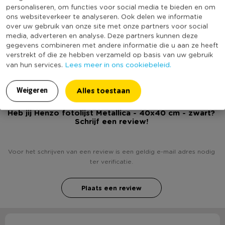
Geschikt voor aantal foto's
1
personaliseren, om functies voor social media te bieden en om
ons websiteverkeer te analyseren. Ook delen we informatie
Foto afmeting
40x40 cm
over uw gebruik van onze site met onze partners voor social
media, adverteren en analyse. Deze partners kunnen deze
Inclusief passe partout
Ja
gegevens combineren met andere informatie die u aan ze heeft
(Nog) geen score
verstrekt of die ze hebben verzameld op basis van uw gebruik
Duurzaamheidsscore
bekend
Lees meer in ons cookiebeleid.
van hun services.
Alles toestaan
Weigeren
Heb jij Henzo fotolijst Metallica - 40x40 cm - zwart?
Schrijf een review!
Voor het schrijven van een review is een geldig e-mail adres nodig
ter verificatie.
Plaats een review