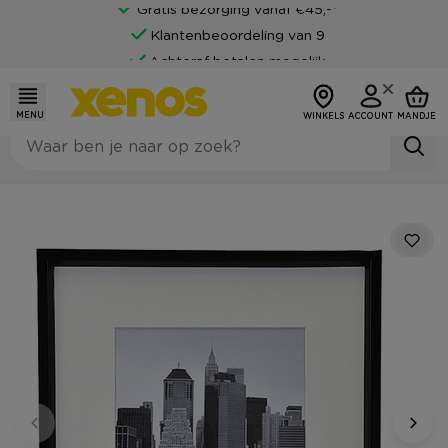
Gratis bezorging vanaf €45,-*
Klantenbeoordeling van 9
Achteraf betalen mogelijk
MENU
WINKELS
ACCOUNT
MANDJE