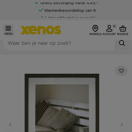
Gratis bezorging vanaf €45,-*
Klantenbeoordeling van 9
Achteraf betalen mogelijk
MENU
WINKELS
ACCOUNT
MANDJE