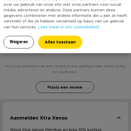
over uw gebruik van onze site met onze partners voor social
(Nog) geen score
media, adverteren en analyse. Deze partners kunnen deze
Duurzaamheidsscore
bekend
gegevens combineren met andere informatie die u aan ze heeft
verstrekt of die ze hebben verzameld op basis van uw gebruik
Lees meer in ons cookiebeleid.
van hun services.
Alles toestaan
Weigeren
Heb jij Henzo fotolijst driftwood - 50x70 cm -
middenbruin? Schrijf een review!
Voor het schrijven van een review is een geldig e-mail adres nodig
ter verificatie.
Plaats een review
Aanmelden Xtra Xenos
Word Xtra Xenos Member en krijg 10% korting