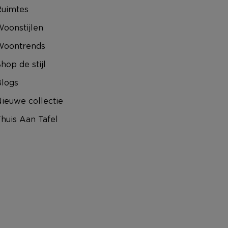
uimtes
oonstijlen
Woontrends
hop de stijl
logs
ieuwe collectie
huis Aan Tafel