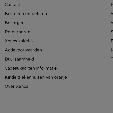
Contact
R
Bestellen en betalen
W
Bezorgen
Retourneren
S
Xenos zakelijk
B
Actievoorwaarden
N
Duurzaamheid
T
Cadeaukaarten informatie
Kinderziekenhuizen van oranje
Over Xenos