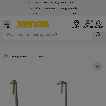
Gratis bezorging vanaf €45,-*
Klantenbeoordeling van 9
Achteraf betalen mogelijk
MENU
WINKELS
ACCOUNT
MANDJE
Terug naar
Tuintafels