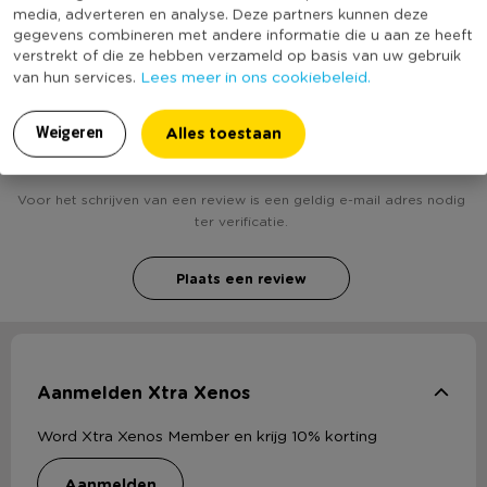
• Kleur: groen
Duurzaamheidsscore
media, adverteren en analyse. Deze partners kunnen deze
• Geen montage nodig
gegevens combineren met andere informatie die u aan ze heeft
verstrekt of die ze hebben verzameld op basis van uw gebruik
• Compact
Lees meer in ons cookiebeleid.
van hun services.
• Afmeting: 60x40 cm
• Gemaakt van metaal
Heb jij Hangtafeltje voor balkon - groen - 60x40
Alles toestaan
Weigeren
cm? Schrijf een review!
Voor het schrijven van een review is een geldig e-mail adres nodig
ter verificatie.
Plaats een review
Aanmelden Xtra Xenos
Word Xtra Xenos Member en krijg 10% korting
aanmelden