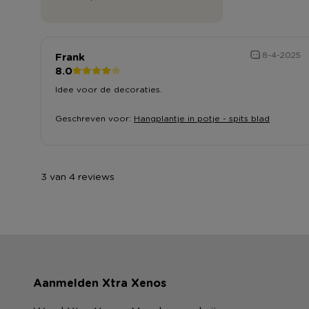
Frank
8-4-2025
8.0
Idee voor de decoraties.
Geschreven voor:
Hangplantje in potje - spits blad
3 van 4 reviews
Aanmelden Xtra Xenos