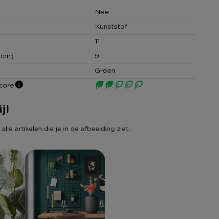
Nee
Kunststof
11
(cm)
9
Groen
core
jl
lle artikelen die je in de afbeelding ziet.