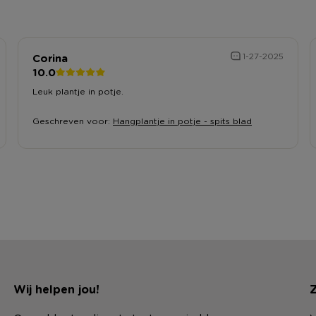
Corina
1-27-2025
10.0
Leuk plantje in potje.
Geschreven voor:
Hangplantje in potje - spits blad
Wij helpen jou!
Z