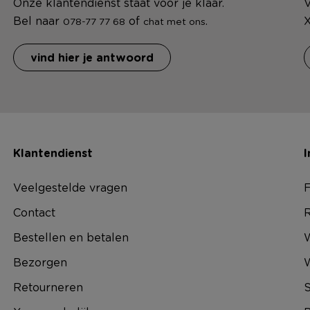
Onze klantendienst staat voor je klaar.
V
Bel naar
of
.
X
078-77 77 68
chat met ons
vind hier je antwoord
Klantendienst
I
Veelgestelde vragen
F
Contact
R
Bestellen en betalen
W
Bezorgen
Retourneren
S