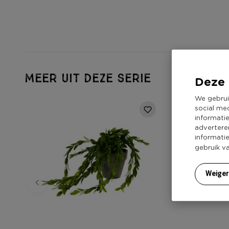
MEER UIT DEZE SERIE
Deze 
We gebrui
social me
informati
advertere
informati
gebruik v
Weige