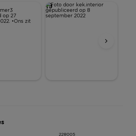
19
0
es
228005