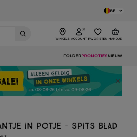
BE
WINKELS
ACCOUNT
FAVORIETEN
MANDJE
FOLDER
PROMOTIES
NIEUW
ntje in potje - spits blad
ews