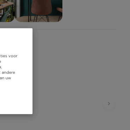
ties voor
e
a,
t andere
van uw