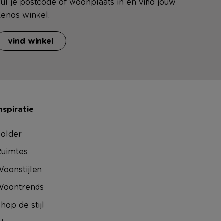
ul je postcode of woonplaats in en vind jouw
enos winkel.
vind winkel
nspiratie
older
uimtes
oonstijlen
Woontrends
hop de stijl