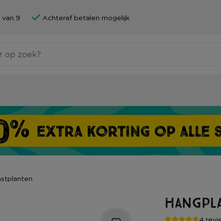
 van 9
Achteraf betalen mogelijk
stplanten
Hangpla
4 revi