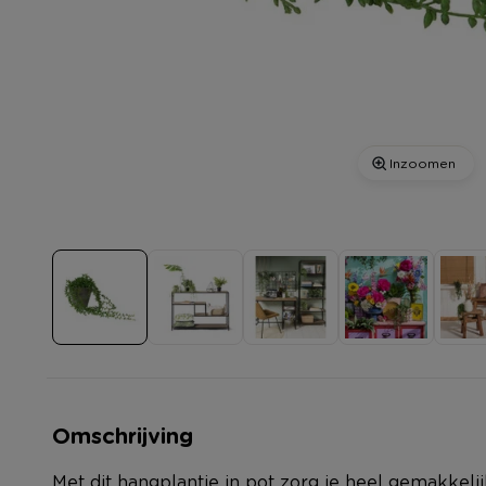
Inzoomen
Omschrijving
Met dit hangplantje in pot zorg je heel gemakkelij