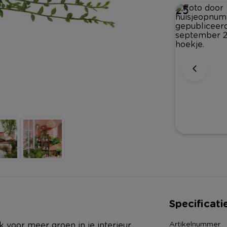
69
25
Specificati
Artikelnummer
k voor meer groen in je interieur.