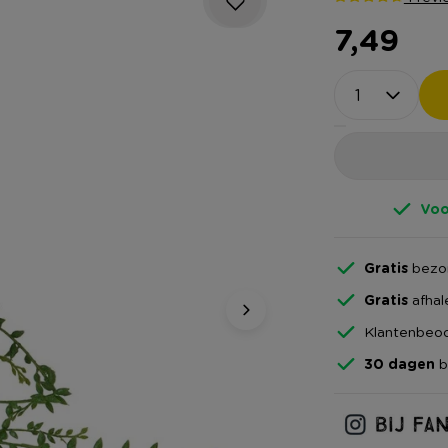
7,49
Voo
Gratis
bezor
Gratis
afhal
Klantenbeoo
30 dagen
b