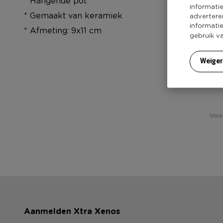
* Hangende pot
informati
* Gemaakt van keramiek
advertere
informati
* Afmeting: 9x11 cm
gebruik v
Weige
He
Voor
Aanmelden Xtra Xenos