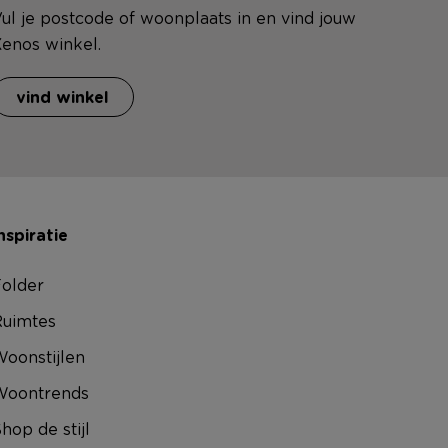
ul je postcode of woonplaats in en vind jouw
enos winkel.
vind winkel
nspiratie
older
uimtes
oonstijlen
Woontrends
hop de stijl