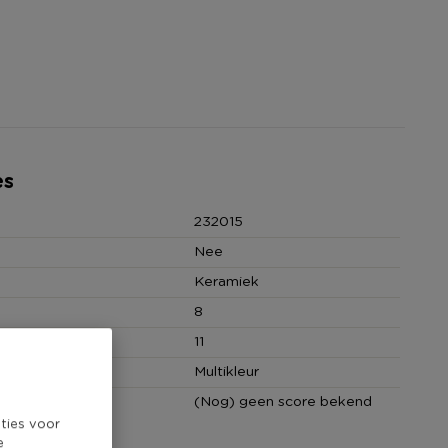
es
232015
Nee
Keramiek
8
(cm)
11
Multikleur
core
(Nog) geen score bekend
ties voor
e