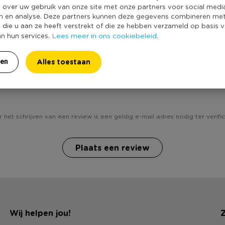
e over uw gebruik van onze site met onze partners voor social medi
n en analyse. Deze partners kunnen deze gegevens combineren me
e die u aan ze heeft verstrekt of die ze hebben verzameld op basis 
Lees meer in ons cookiebeleid.
an hun services.
Alles toestaan
ren
b jij Hangende keramieke pot - 8x11 cm ? Schrijf een revi
 het schrijven van een review is een geldig e-mail adres nodig ter verific
Plaats een review
Wij helpen jou!
Z