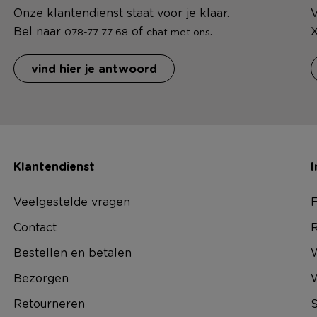
Onze klantendienst staat voor je klaar.
V
Bel naar
of
.
X
078-77 77 68
chat met ons
vind hier je antwoord
Klantendienst
I
Veelgestelde vragen
F
Contact
R
Bestellen en betalen
W
Bezorgen
Retourneren
S