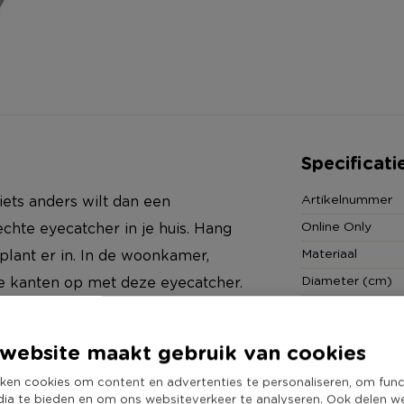
Specificati
Artikelnummer
iets anders wilt dan een
Online Only
chte eyecatcher in je huis. Hang
Materiaal
plant er in. In de woonkamer,
Diameter (cm)
le kanten op met deze eyecatcher.
Producthoogte 
reliëf. De tinten wit, grijs en
Kleur
 is 9x11 cm.
website maakt gebruik van cookies
Duurzaamheidss
ken cookies om content en advertenties te personaliseren, om func
dia te bieden en om ons websiteverkeer te analyseren. Ook delen w