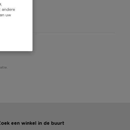
a,
t andere
van uw
ew!
atie.
oek een winkel in de buurt