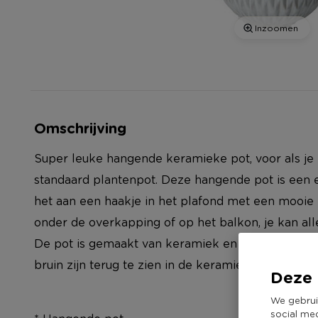
Inzoomen
Omschrijving
Super leuke hangende keramieke pot, voor als je 
standaard plantenpot. Deze hangende pot is een e
het aan een haakje in het plafond met een mooie 
onder de overkapping of op het balkon, je kan al
De pot is gemaakt van keramiek en heeft een strak 
bruin zijn terug te zien in de keramieke pot en hij
Deze 
We gebrui
social me