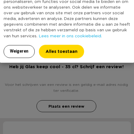
personaliseren, om functies voor social media te bieden en om
Merk
Royal Leerdam
ons websiteverkeer te analyseren. Ook delen we informatie
Stapelbaar
Nee
over uw gebruik van onze site met onze partners voor social
media, adverteren en analyse. Deze partners kunnen deze
Vaatwasmachine bestendig
Ja
gegevens combineren met andere informatie die u aan ze heeft
(Nog) geen score
verstrekt of die ze hebben verzameld op basis van uw gebruik
Duurzaamheidsscore
Lees meer in ons cookiebeleid.
van hun services.
bekend
Alles toestaan
Weigeren
Heb jij Glas keep cool - 35 cl? Schrijf een review!
Voor het schrijven van een review is een geldig e-mail adres nodig
ter verificatie.
Plaats een review