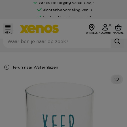
Gratis bezorging vanaf €45,-*
Klantenbeoordeling van 9
Achteraf betalen mogelijk
MENU
WINKELS
ACCOUNT
MANDJE
Terug naar
Waterglazen