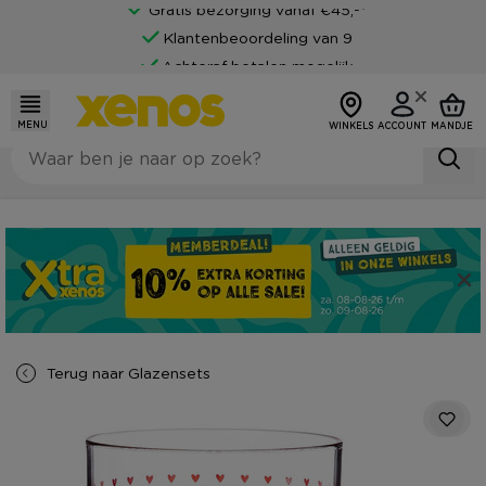
Gratis bezorging vanaf €45,-*
Klantenbeoordeling van 9
Achteraf betalen mogelijk
MENU
WINKELS
ACCOUNT
MANDJE
Terug naar
Glazensets