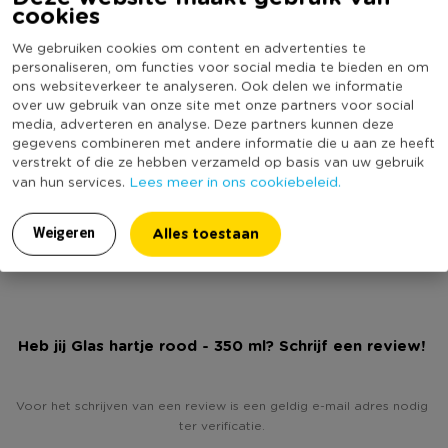
cookies
Diameter (cm)
8
Producthoogte (cm)
10
We gebruiken cookies om content en advertenties te
personaliseren, om functies voor social media te bieden en om
Kleur
Transparant
ons websiteverkeer te analyseren. Ook delen we informatie
Inhoud in liter
0.35
over uw gebruik van onze site met onze partners voor social
media, adverteren en analyse. Deze partners kunnen deze
Merk
Royal Leerdam
gegevens combineren met andere informatie die u aan ze heeft
verstrekt of die ze hebben verzameld op basis van uw gebruik
Stapelbaar
Nee
Lees meer in ons cookiebeleid.
van hun services.
Vaatwasmachine bestendig
Nee
(Nog) geen score
Alles toestaan
Weigeren
Duurzaamheidsscore
bekend
Heb jij Glas hartje rood - 350 ml? Schrijf een review!
Voor het schrijven van een review is een geldig e-mail adres nodig
ter verificatie.