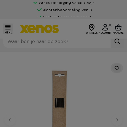
Gratis bezorging vanaf €45,-*
Klantenbeoordeling van 9
Achteraf betalen mogelijk
MENU
WINKELS
ACCOUNT
MANDJE