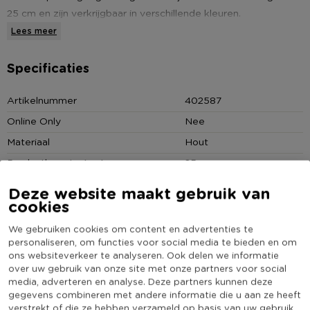
25 cm en zijn verkrijgbaar in verschillende kleuren.
Lees meer
Kijk op
voor meer inspiratie.
www.zentyourhome.com
Specificaties
Artikelnummer
402587
Geurstokjes navulverpakking
Online Only
Nee
Zwarte stokjes
Materiaal
Hout
Producthoogte (cm)
25
12 stuks
Kleur
Zwart
Deze website maakt gebruik van
cookies
Merk
ZENT
(Nog) geen score
We gebruiken cookies om content en advertenties te
Duurzaamheidsscore
bekend
personaliseren, om functies voor social media te bieden en om
ons websiteverkeer te analyseren. Ook delen we informatie
over uw gebruik van onze site met onze partners voor social
media, adverteren en analyse. Deze partners kunnen deze
gegevens combineren met andere informatie die u aan ze heeft
verstrekt of die ze hebben verzameld op basis van uw gebruik
Heb jij Geurstokjes 25 cm - navulbaar - zwart?