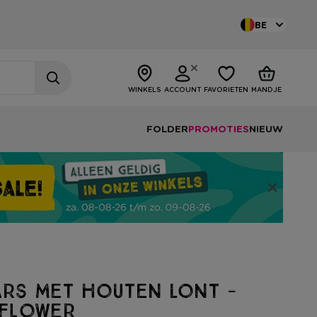
BE
WINKELS
ACCOUNT
FAVORIETEN
MANDJE
FOLDER
PROMOTIES
NIEUW
ars met houten lont -
 flower