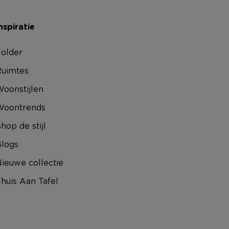
nspiratie
older
uimtes
oonstijlen
Woontrends
hop de stijl
logs
ieuwe collectie
huis Aan Tafel