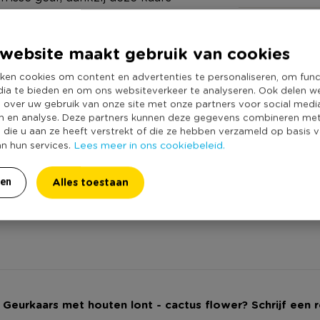
Online Only
een sfeervol en rustgevend effect
Materiaal
ot zijn recht wanneer je deze 2
website maakt gebruik van cookies
Diameter (cm)
verspreid een cactus flower geur
ken cookies om content en advertenties te personaliseren, om func
Producthoogte 
dia te bieden en om ons websiteverkeer te analyseren. Ook delen w
Kleur
e over uw gebruik van onze site met onze partners voor social medi
n en analyse. Deze partners kunnen deze gegevens combineren me
Merk
os aan het juiste adres. Van
e die u aan ze heeft verstrekt of die ze hebben verzameld op basis 
Lees meer in ons cookiebeleid.
Duurzaamheidss
an hun services.
diverse maten en geuren.
Alles toestaan
ren
j Geurkaars met houten lont - cactus flower? Schrijf een 