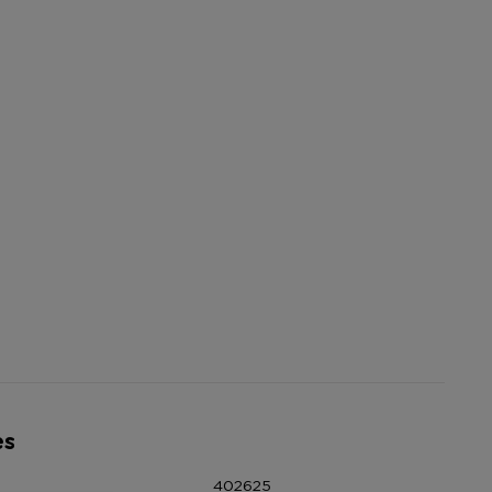
es
402625