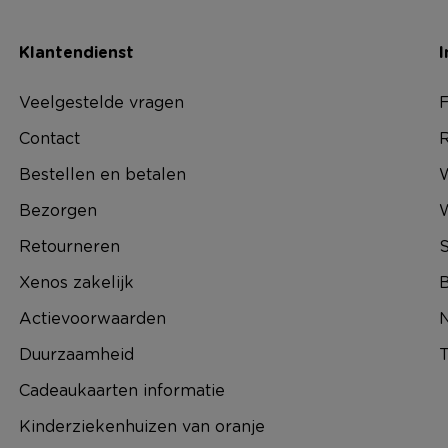
Klantendienst
I
Veelgestelde vragen
F
Contact
R
Bestellen en betalen
W
Bezorgen
Retourneren
S
Xenos zakelijk
B
Actievoorwaarden
N
Duurzaamheid
T
Cadeaukaarten informatie
Kinderziekenhuizen van oranje