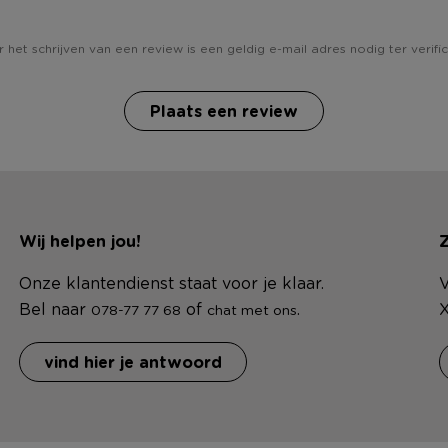
 het schrijven van een review is een geldig e-mail adres nodig ter verific
Plaats een review
Wij helpen jou!
Z
Onze klantendienst staat voor je klaar.
V
Bel naar
of
.
X
078-77 77 68
chat met ons
vind hier je antwoord