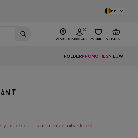
BE
WINKELS
ACCOUNT
FAVORIETEN
MANDJE
FOLDER
PROMOTIES
NIEUW
lant
rry, dit product is momenteel uitverkocht.