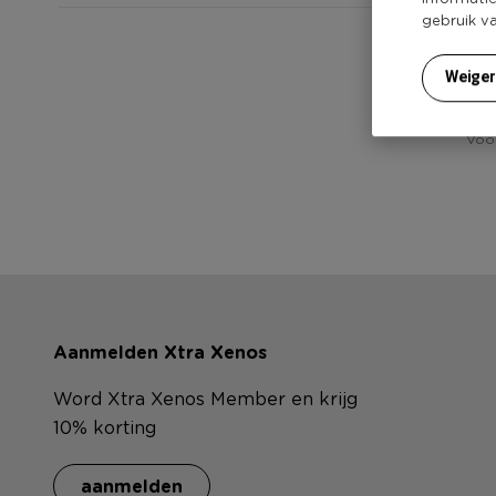
gebruik v
Weige
Voor
Aanmelden Xtra Xenos
Word Xtra Xenos Member en krijg
10% korting
aanmelden