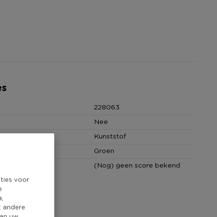
es
228063
Nee
Kunststof
Groen
core
(Nog) geen score bekend
ties voor
e
a,
t andere
van uw