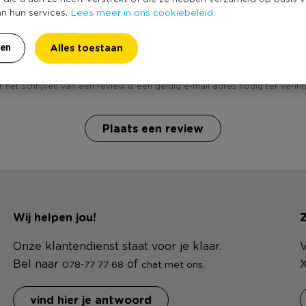
Lees meer in ons cookiebeleid.
an hun services.
Heb jij Gatenplant? Schrijf een review!
Alles toestaan
ren
 het schrijven van een review is een geldig e-mail adres nodig ter verific
Plaats een review
Wij helpen jou!
Z
Onze klantendienst staat voor je klaar.
V
Bel naar
of
.
X
078-77 77 68
chat met ons
vind hier je antwoord