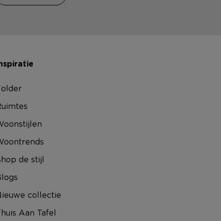
nspiratie
older
uimtes
oonstijlen
Woontrends
hop de stijl
logs
ieuwe collectie
huis Aan Tafel