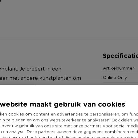
Specificati
Artikelnummer
nplant. Je creëert in een
Online Only
ineer met andere kunstplanten om
Materiaal
Kleur
website maakt gebruik van cookies
Duurzaamheidss
ken cookies om content en advertenties te personaliseren, om func
dia te bieden en om ons websiteverkeer te analyseren. Ook delen w
e over uw gebruik van onze site met onze partners voor social medi
n en analyse. Deze partners kunnen deze gegevens combineren me
e die u aan ze heeft verstrekt of die ze hebben verzameld op basis 