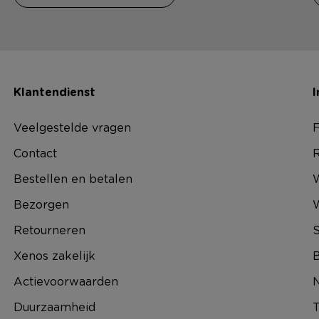
Klantendienst
I
Veelgestelde vragen
F
Contact
R
Bestellen en betalen
W
Bezorgen
Retourneren
S
Xenos zakelijk
B
Actievoorwaarden
N
Duurzaamheid
T