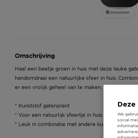
Inzoomen
Omschrijving
Haal een beetje groen in huis met deze leuke gate
handomdraai een natuurlijke sfeer in huis. Comb
er een vrolijk geheel van te maken.
Deze 
* Kunststof gatenplant
We gebrui
* Voor een natuurlijk sfeertje in huis
social me
* Leuk in combinatie met andere kunstsplanten
informati
advertere
informati