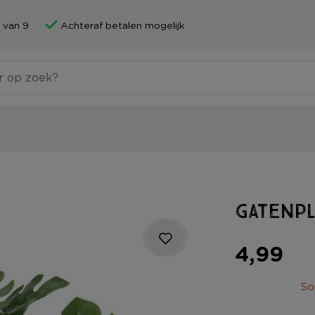
 van 9
Achteraf betalen mogelijk
Gatenp
4,99
So