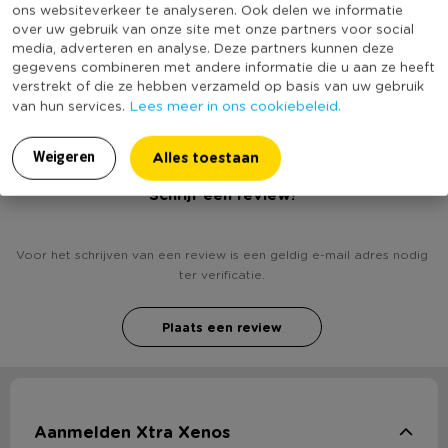
ons websiteverkeer te analyseren. Ook delen we informatie
* Katoen garen licht roze
Productlengte (cm)
125
over uw gebruik van onze site met onze partners voor social
* 50 gram - 125 meter
media, adverteren en analyse. Deze partners kunnen deze
(Nog) geen score
* Verkrijgbaar in diverse kleuren
Duurzaamheidsscore
gegevens combineren met andere informatie die u aan ze heeft
bekend
verstrekt of die ze hebben verzameld op basis van uw gebruik
* Voor naalden 2,5 - 3,5
Lees meer in ons cookiebeleid.
van hun services.
* Wasmachinebestendig op 30 graden
Alles toestaan
Weigeren
Heb jij Garen katoen - licht roze - 50 gr / 125 m?
Schrijf een review!
Voor het schrijven van een review is een geldig e-mail adres nodig
ter verificatie.
Plaats een review
Aanmelden Xtra Xenos