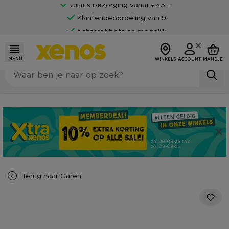
Gratis bezorging vanaf €45,-*
Klantenbeoordeling van 9
Achteraf betalen mogelijk
MENU
WINKELS
ACCOUNT
MANDJE
Terug naar
Garen