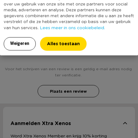
* Verkrijgbaar in diverse kleuren
over uw gebruik van onze site met onze partners voor social
(Nog) geen score
media, adverteren en analyse. Deze partners kunnen deze
* Voor naalden 3-4
Duurzaamheidsscore
bekend
gegevens combineren met andere informatie die u aan ze heeft
verstrekt of die ze hebben verzameld op basis van uw gebruik
* Wasmachinebestendig op 30 graden
Lees meer in ons cookiebeleid.
van hun services.
Alles toestaan
Weigeren
Heb jij Garen acryl - licht mint - 100 gr / 250 m.?
Schrijf een review!
Voor het schrijven van een review is een geldig e-mail adres nodig
ter verificatie.
Plaats een review
Aanmelden Xtra Xenos
Word Xtra Xenos Member en krijg 10% korting