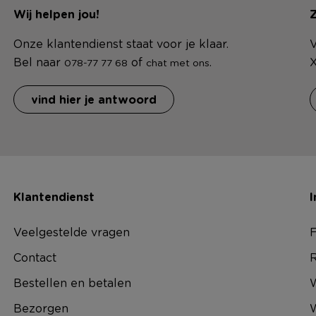
Wij helpen jou!
Z
Onze klantendienst staat voor je klaar.
V
Bel naar
of
.
X
078-77 77 68
chat met ons
vind hier je antwoord
Klantendienst
I
Veelgestelde vragen
F
Contact
R
Bestellen en betalen
W
Bezorgen