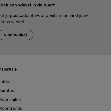
oek een winkel in de buurt
ul je postcode of woonplaats in en vind jouw
enos winkel.
vind winkel
nspiratie
older
uimtes
oonstijlen
Woontrends