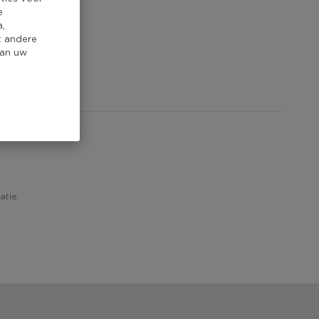
e
a,
t andere
van uw
atie.