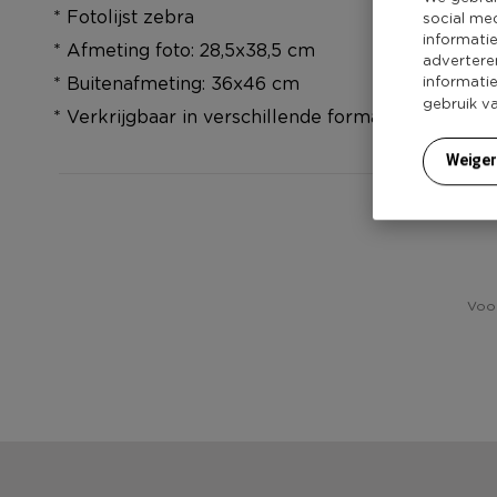
* Fotolijst zebra
social me
informati
* Afmeting foto: 28,5x38,5 cm
advertere
informati
* Buitenafmeting: 36x46 cm
gebruik v
* Verkrijgbaar in verschillende formaten
Weige
Voor