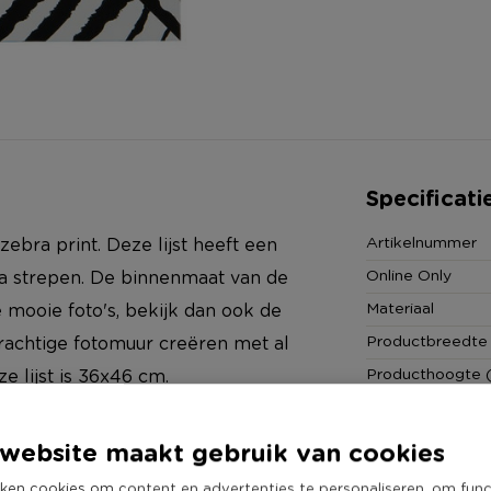
Specificati
Artikelnummer
t zebra print. Deze lijst heeft een
Online Only
ra strepen. De binnenmaat van de
Materiaal
e mooie foto's, bekijk dan ook de
Productbreedte
prachtige fotomuur creëren met al
Producthoogte 
 lijst is 36x46 cm.
Kleur
Productlengte (
ophangen.
website maakt gebruik van cookies
Duurzaamheidss
ken cookies om content en advertenties te personaliseren, om func