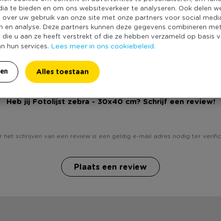
dia te bieden en om ons websiteverkeer te analyseren. Ook delen w
e over uw gebruik van onze site met onze partners voor social medi
n en analyse. Deze partners kunnen deze gegevens combineren me
e die u aan ze heeft verstrekt of die ze hebben verzameld op basis 
Lees meer in ons cookiebeleid.
an hun services.
Alles toestaan
ren
Heb jij Fotolijst zebra - 30x40 cm? Schrijf een review!
 het schrijven van een review is een geldig e-mail adres nodig ter verific
Plaats een review