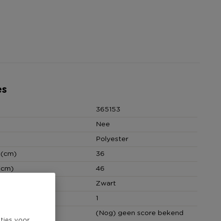
es
365153
Nee
Polyester
 (cm)
36
(cm)
46
Zwart
cm)
1
core
(Nog) geen score bekend
ties voor