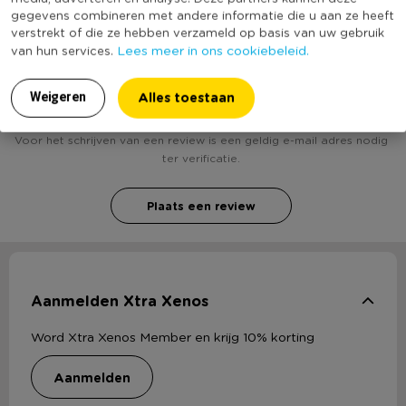
gegevens combineren met andere informatie die u aan ze heeft
verstrekt of die ze hebben verzameld op basis van uw gebruik
Lees meer in ons cookiebeleid.
van hun services.
Heb jij Fotolijst Velvet - 21x30 - zwart? Schrijf een
review!
Alles toestaan
Weigeren
Voor het schrijven van een review is een geldig e-mail adres nodig
ter verificatie.
Plaats een review
Aanmelden Xtra Xenos
Word Xtra Xenos Member en krijg 10% korting
aanmelden