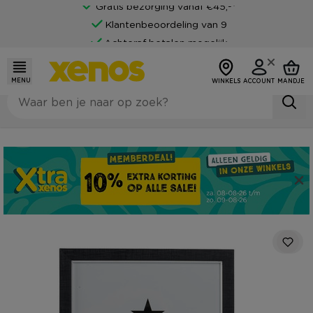
Gratis bezorging vanaf €45,-*
Klantenbeoordeling van 9
Achteraf betalen mogelijk
MENU
WINKELS
ACCOUNT
MANDJE