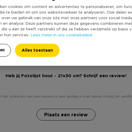
Kleur
 buitenafmeting van deze lijst is
ken cookies om content en advertenties te personaliseren, om func
Productlengte (
dia te bieden en om ons websiteverkeer te analyseren. Ook delen w
e over uw gebruik van onze site met onze partners voor social medi
Foto afmeting
n en analyse. Deze partners kunnen deze gegevens combineren me
Duurzaamheidss
e die u aan ze heeft verstrekt of die ze hebben verzameld op basis 
Lees meer in ons cookiebeleid.
an hun services.
Alles toestaan
ren
Heb jij Fotolijst hout - 21x30 cm? Schrijf een review!
 het schrijven van een review is een geldig e-mail adres nodig ter verific
Plaats een review