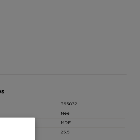
es
365832
Nee
MDF
 (cm)
25.5