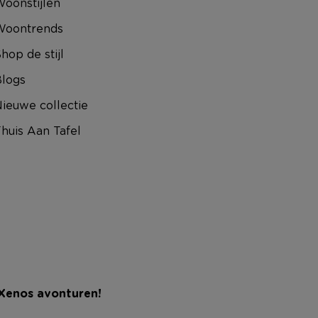
oonstijlen
Woontrends
hop de stijl
logs
ieuwe collectie
huis Aan Tafel
 Xenos avonturen!