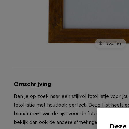
Inzoomen
Omschrijving
Ben je op zoek naar een stijlvol fotolijstje voor j
fotolijstje met houtlook perfect! Deze lijst heeft
binnenmaat van de lijst voor de foto is 21x30 cm.
bekijk dan ook de andere afmetingen uit deze seri
Deze 