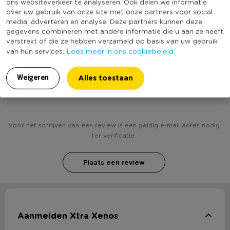
ons websiteverkeer te analyseren. Ook delen we informatie
Inclusief passe partout
Nee
over uw gebruik van onze site met onze partners voor social
media, adverteren en analyse. Deze partners kunnen deze
(Nog) geen score
Duurzaamheidsscore
gegevens combineren met andere informatie die u aan ze heeft
bekend
verstrekt of die ze hebben verzameld op basis van uw gebruik
Lees meer in ons cookiebeleid.
van hun services.
Alles toestaan
Weigeren
Heb jij Fotolijst cube - 13x18 cm - naturel? Schrijf
een review!
Voor het schrijven van een review is een geldig e-mail adres nodig
ter verificatie.
Plaats een review
Aanmelden Xtra Xenos