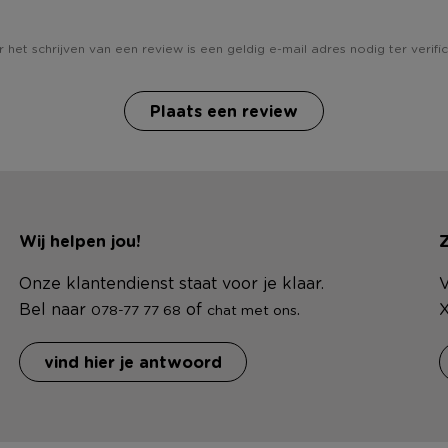
 het schrijven van een review is een geldig e-mail adres nodig ter verific
Plaats een review
Wij helpen jou!
Z
Onze klantendienst staat voor je klaar.
V
Bel naar
of
.
X
078-77 77 68
chat met ons
vind hier je antwoord