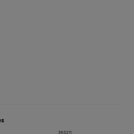
es
365211