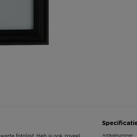
Specificati
Artikelnummer
warte fotolijst. Heb jij ook zoveel