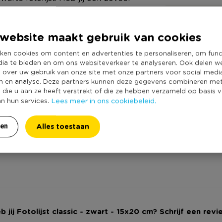
Online Only
 of computer staan? Druk je
Materiaal
 in huis. Dit klassieke fotolijstje
website maakt gebruik van cookies
Productbreedte
geheel. Deze lijst heeft een rand
ken cookies om content en advertenties te personaliseren, om func
Producthoogte 
an de lijst voor de foto is 14x19
dia te bieden en om ons websiteverkeer te analyseren. Ook delen w
Kleur
e over uw gebruik van onze site met onze partners voor social medi
n en analyse. Deze partners kunnen deze gegevens combineren me
Productlengte (
 ophangen én neerzetten.
e die u aan ze heeft verstrekt of die ze hebben verzameld op basis 
Lees meer in ons cookiebeleid.
Duurzaamheidss
an hun services.
Alles toestaan
ren
b jij Fotolijst classic - zwart - 15x20 cm? Schrijf een revi