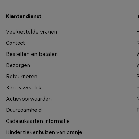
Klantendienst
I
Veelgestelde vragen
F
Contact
R
Bestellen en betalen
W
Bezorgen
Retourneren
S
Xenos zakelijk
B
Actievoorwaarden
N
Duurzaamheid
T
Cadeaukaarten informatie
Kinderziekenhuizen van oranje