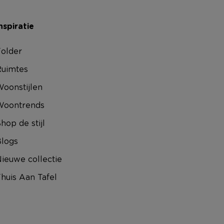
nspiratie
older
uimtes
oonstijlen
Woontrends
hop de stijl
logs
ieuwe collectie
huis Aan Tafel