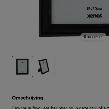
Inzoomen
Omschrijving
Bewaar je favoriete herinnering in deze stijlvolle z