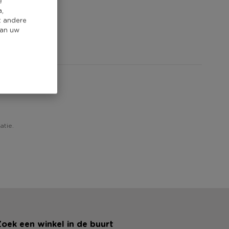
e
a,
t andere
van uw
eview!
atie.
oek een winkel in de buurt