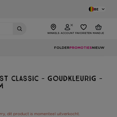
BE
WINKELS
ACCOUNT
FAVORIETEN
MANDJE
FOLDER
PROMOTIES
NIEUW
st classic - goudkleurig -
m
rry, dit product is momenteel uitverkocht.