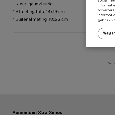
social me
* Kleur: goudkleurig
informati
advertere
* Afmeting foto: 14x19 cm
informati
* Buitenafmeting: 18x23 cm
gebruik v
Weige
Heb j
Voor
Aanmelden Xtra Xenos