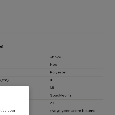
es
365201
Nee
Polyester
 (cm)
18
(cm)
1.5
Goudkleurig
cm)
23
ties voor
core
(Nog) geen score bekend