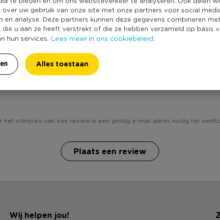
dia te bieden en om ons websiteverkeer te analyseren. Ook delen w
e over uw gebruik van onze site met onze partners voor social medi
n en analyse. Deze partners kunnen deze gegevens combineren me
e die u aan ze heeft verstrekt of die ze hebben verzameld op basis 
Lees meer in ons cookiebeleid.
an hun services.
Alles toestaan
ren
ij Fotolijst classic - goudkleurig - 15x20 cm? Schrijf een r
 het schrijven van een review is een geldig e-mail adres nodig ter verific
Plaats een review
Wij helpen jou!
Z