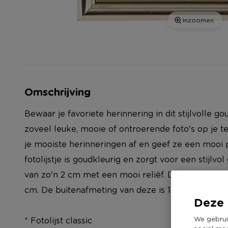
Inzoomen
Omschrijving
Bewaar je favoriete herinnering in dit stijlvolle gou
zoveel leuke, mooie of ontroerende foto's op je 
je mooiste herinneringen af en geef ze een mooi pl
fotolijstje is goudkleurig en zorgt voor een stijlvo
van zo'n 2 cm met een mooi reliëf. De binnenmaat v
cm. De buitenafmeting van deze is 18x23 cm.
Deze 
We gebrui
* Fotolijst classic