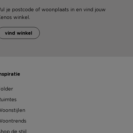
ul je postcode of woonplaats in en vind jouw
enos winkel.
vind winkel
nspiratie
older
uimtes
oonstijlen
Woontrends
hop de stijl