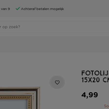
 van 9
Achteraf betalen mogelijk
Fotolij
15x20 c
4,99
So