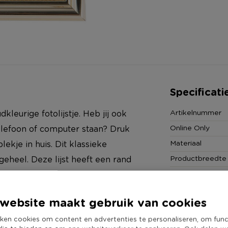
Specificati
Artikelnummer
dkleurige fotolijstje. Heb jij ook
Online Only
telefoon of computer staan? Druk
Materiaal
ekje in huis. Dit klassieke
Productbreedte
l geheel. Deze lijst heeft een rand
Producthoogte 
an de lijst voor de foto is 14x19
Kleur
website maakt gebruik van cookies
Productlengte (
ken cookies om content en advertenties te personaliseren, om func
Duurzaamheidss