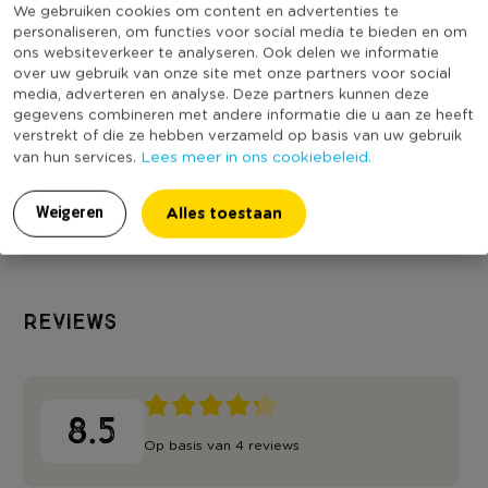
We gebruiken cookies om content en advertenties te
personaliseren, om functies voor social media te bieden en om
ons websiteverkeer te analyseren. Ook delen we informatie
Folie ballon XL -
Folie ballon XL -
Folie ballon X
over uw gebruik van onze site met onze partners voor social
media, adverteren en analyse. Deze partners kunnen deze
cijfer 5 - 60 cm
cijfer 9 - 60 cm
cijfer 8 - 60
gegevens combineren met andere informatie die u aan ze heeft
(3)
Niet online
Niet online
verstrekt of die ze hebben verzameld op basis van uw gebruik
Lees meer in ons cookiebeleid.
van hun services.
2,99
2,99
2,99
Alles toestaan
Weigeren
Reviews
8.5
Op basis van 4 reviews