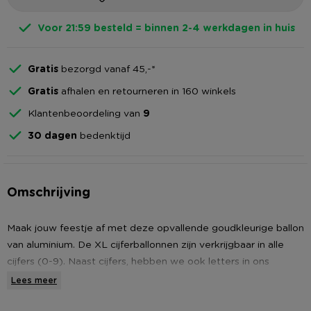
Voor 21:59 besteld = binnen 2-4 werkdagen in huis
Gratis
bezorgd vanaf 45,-*
Gratis
afhalen en retourneren in 160 winkels
Klantenbeoordeling van
9
30 dagen
bedenktijd
Omschrijving
Maak jouw feestje af met deze opvallende goudkleurige ballon
van aluminium. De XL cijferballonnen zijn verkrijgbaar in alle
cijfers (0-9). Naast cijfers, hebben we ook letters in ons
assortiment. Bestel alle cijfers en letters die jij nodig hebt om
Lees meer
er een topfeest van te maken!