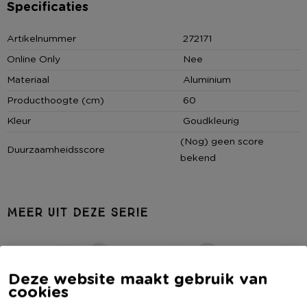
Specificaties
* Alluminium ballon
* Cijfers
Artikelnummer
272171
* Goudkleurig
Online Only
Nee
* 60 cm
Materiaal
Aluminium
Producthoogte (cm)
60
Kleur
Goudkleurig
(Nog) geen score
Duurzaamheidsscore
bekend
MEER UIT DEZE SERIE
Deze website maakt gebruik van
cookies