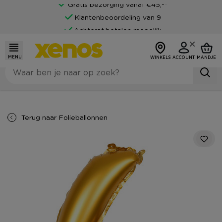
Gratis bezorging vanaf €45,-*
Klantenbeoordeling van 9
Achteraf betalen mogelijk
MENU
WINKELS
ACCOUNT
MANDJE
Terug naar
Folieballonnen