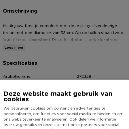
Omschrijving
Maak jouw feestje compleet met deze shiny zilverkleurige
ballon met een diameter van 35 cm. Op de ballon staan twee
'ogen' in een slaapstand. Deze folieballon is ook ideaal voor
een babyshower of op een kinderkamer.
Lees meer
Voor nog meer leuke feestartikelen neem je een kijkje in ons
Specificaties
feestassortiment. Zo maak je jouw feestje compleet.
Artikelnummer
272328
* Aluminiumballon wink
Online Only
Nee
* Geschikt voor helium
Deze website maakt gebruik van
Materiaal
Nylon
* Diameter: 35 cm
cookies
* Voor nog meer sfeer op jouw feestje
Diameter (cm)
35
We gebruiken cookies om content en advertenties te
Kleur
Zilverkleurig
personaliseren, om functies voor social media te bieden en om
ons websiteverkeer te analyseren. Ook delen we informatie
(Nog) geen score
Duurzaamheidsscore
over uw gebruik van onze site met onze partners voor social
bekend