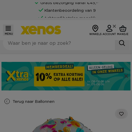
Gratis bezorging vanaf €45,-*
Klantenbeoordeling van 9
Achteraf betalen mogelijk
MENU
WINKELS
ACCOUNT
MANDJE
Terug naar
Ballonnen