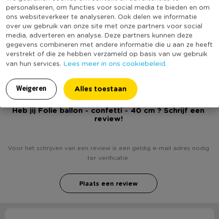
* Aluminium ballon
Diameter (cm)
40
personaliseren, om functies voor social media te bieden en om
ons websiteverkeer te analyseren. Ook delen we informatie
* Geschikt voor helium
Kleur
Multikleur
over uw gebruik van onze site met onze partners voor social
* Versierd met kleurrijke confetti
media, adverteren en analyse. Deze partners kunnen deze
Productlengte (cm)
20
* Diameter: 40 cm
gegevens combineren met andere informatie die u aan ze heeft
(Nog) geen score
verstrekt of die ze hebben verzameld op basis van uw gebruik
Duurzaamheidsscore
bekend
Lees meer in ons cookiebeleid.
van hun services.
Alles toestaan
Weigeren
Heb jij Folie ballon - confetti - 40 cm ? Schrijf een
review!
Voor het schrijven van een review is een geldig e-mail adres nodig
ter verificatie.
Plaats een review