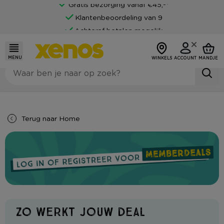
Gratis bezorging vanaf €45,-*
Klantenbeoordeling van 9
Achteraf betalen mogelijk
MENU
WINKELS
ACCOUNT
MANDJE
Terug naar
Home
Zo werkt jouw deal