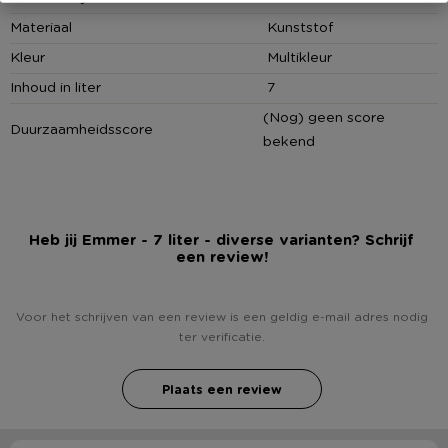
buurt!
Materiaal
Kunststof
Kleur
Multikleur
Inhoud in liter
7
(Nog) geen score
Duurzaamheidsscore
bekend
Heb jij Emmer - 7 liter - diverse varianten? Schrijf
een review!
Voor het schrijven van een review is een geldig e-mail adres nodig
ter verificatie.
Plaats een review