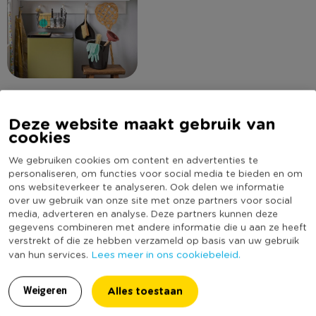
Deze website maakt gebruik van
Omschrijving
cookies
We gebruiken cookies om content en advertenties te
Schoonmaken doe je met deze handige emmer. De emmer
personaliseren, om functies voor social media te bieden en om
heeft een mooie zwarte kleur en een inhoud van 7 liter. Ideaal
ons websiteverkeer te analyseren. Ook delen we informatie
over uw gebruik van onze site met onze partners voor social
voor het maken van grote hoeveelheden sop! De emmer
media, adverteren en analyse. Deze partners kunnen deze
heeft een handvat zodat je 'm ook nog eens heel makkelijk
Lees meer
gegevens combineren met andere informatie die u aan ze heeft
kan verplaatsen.
verstrekt of die ze hebben verzameld op basis van uw gebruik
Lees meer in ons cookiebeleid.
van hun services.
Specificaties
Let op!
Dit artikel is verkrijgbaar in verschillende varianten. Het
is een verrassing welke variant jij thuis ontvangt. Wil je zelf een
Alles toestaan
Weigeren
Artikelnummer
583097
variant uitkiezen? Ga dan naar de Xenos winkel bij jou in de
Online Only
Nee