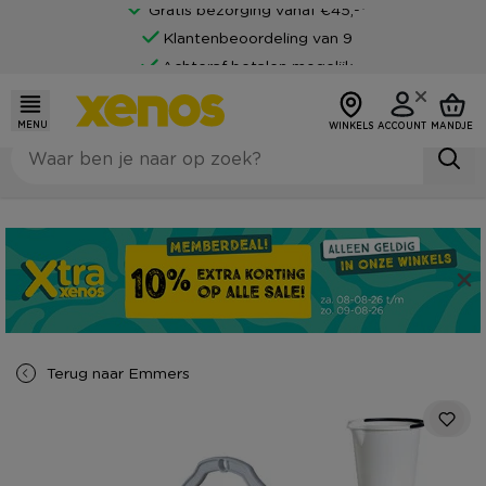
Gratis bezorging vanaf €45,-*
Klantenbeoordeling van 9
Achteraf betalen mogelijk
MENU
WINKELS
ACCOUNT
MANDJE
Terug naar
Emmers