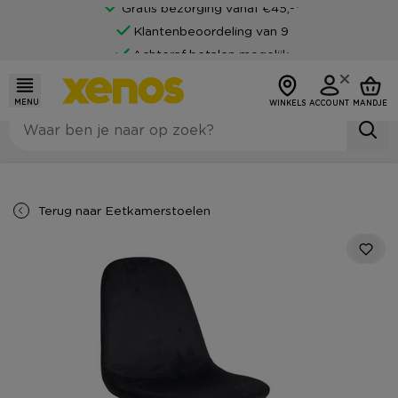
Gratis bezorging vanaf €45,-*
Klantenbeoordeling van 9
Achteraf betalen mogelijk
MENU
WINKELS
ACCOUNT
MANDJE
Terug naar
Eetkamerstoelen