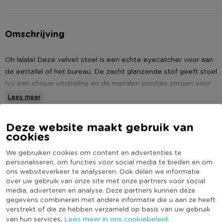
Omschrijving
Oh lalala! Deze velvet stoel is een echte eyecatcher voor aan
de eettafel of het bureau. De zacht glanzende stof geeft stoel
Ivy een chique uitstraling en de metalen pootjes zorgen voor
een stoere toets. De eetkamerstoel heeft afgeronde vormen
Lees meer
en is verkrijgbaar in diverse trendy kleuren. Het is 53x44x88
cm groot. De zithoogte bedraagt 50 cm en de zitdiepte 40
Specificaties
Deze website maakt gebruik van
cm.
cookies
Artikelnummer
623402
We gebruiken cookies om content en advertenties te
* Stoel Ivy
Online Only
Ja
personaliseren, om functies voor social media te bieden en om
* Velvet bekleding en metalen poten
ons websiteverkeer te analyseren. Ook delen we informatie
Materiaal
Velvet
* Kleur: zwart
over uw gebruik van onze site met onze partners voor social
* Afmetingen: 53x44x88 cm
media, adverteren en analyse. Deze partners kunnen deze
Maximaal draagvermogen (kg)
110
gegevens combineren met andere informatie die u aan ze heeft
* Zithoogte: 50 cm
Productbreedte (cm)
44
verstrekt of die ze hebben verzameld op basis van uw gebruik
* Zitdiepte: 40 cm
Lees meer in ons cookiebeleid.
van hun services.
Producthoogte (cm)
88