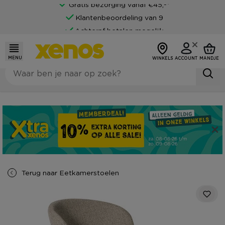
Gratis bezorging vanaf €45,-*
Klantenbeoordeling van 9
Achteraf betalen mogelijk
MENU
WINKELS
ACCOUNT
MANDJE
Terug naar
Eetkamerstoelen