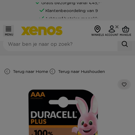
Gratis bezorging vanaf €45,-*
Klantenbeoordeling van 9
Achteraf betalen mogelijk
MENU
WINKELS
ACCOUNT
MANDJE
Terug naar
Home
Terug naar
Huishouden