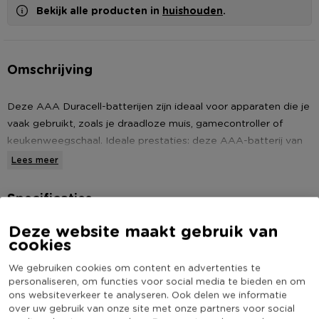
Bekijk alle producten in
huishouden
.
Omschrijving
Deze AAA Duracell-batterijen zijn ideaal voor apparaten die je
vaak gebruikt, zoals je draadloze muis, gamecontroller of
keukenweegschaal. Ideale prestaties: deze AAA-batterij van
Duracell is ideaal voor alle apparaten die je dagelijks gebruikt:
Lees meer
ze gaan tot wel 100% langer mee.
Specificaties
De hoogwaardige nylonsluiting helpt voorkomen dat de
batterijen gaan lekken
Deze website maakt gebruik van
Artikelnummer
557035
cookies
Duurzame verpakking: de verpakking bevat 0% plastic en is
Online Only
Nee
100% recyclebaar
We gebruiken cookies om content en advertenties te
Merk
Duracell
Dankzij onze technologie kunt u batterijen tot wel 10 jaar
personaliseren, om functies voor social media te bieden en om
bewaren
ons websiteverkeer te analyseren. Ook delen we informatie
(Nog) geen score
Duurzaamheidsscore
over uw gebruik van onze site met onze partners voor social
bekend