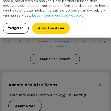
media, adverteren en analyse. Deze partners kunnen deze
gegevens combineren met andere informatie die u aan ze heeft
verstrekt of die ze hebben verzameld op basis van uw gebruik
Lees meer in ons cookiebeleid.
van hun services.
Heb jij Duracell AAA batterijen - set van 4? Schrijf
een review!
Alles toestaan
Weigeren
Voor het schrijven van een review is een geldig e-mail adres nodig
ter verificatie.
Plaats een review
Aanmelden Xtra Xenos
Word Xtra Xenos Member en krijg 10% korting
aanmelden