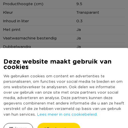
Producthoogte (cm)
9.5
Met mooie opdruk KOFFIE
Kleur
Transparant
Inhoud in liter
0.3
Met print
Ja
Vaatwasmachine bestendig
Ja
Dubbelwandig
Ja
(Nog) geen score
Duurzaamheidsscore
Deze website maakt gebruik van
bekend
cookies
We gebruiken cookies om content en advertenties te
personaliseren, om functies voor social media te bieden en om
ons websiteverkeer te analyseren. Ook delen we informatie
over uw gebruik van onze site met onze partners voor social
Reviews
media, adverteren en analyse. Deze partners kunnen deze
gegevens combineren met andere informatie die u aan ze heeft
verstrekt of die ze hebben verzameld op basis van uw gebruik
Lees meer in ons cookiebeleid.
van hun services.
8.7
Op basis van 3 reviews