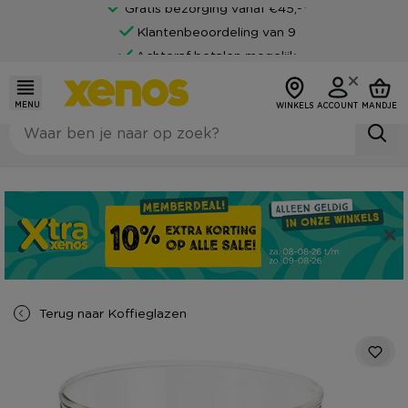
Gratis bezorging vanaf €45,-*
Klantenbeoordeling van 9
Achteraf betalen mogelijk
MENU
WINKELS
ACCOUNT
MANDJE
Terug naar
Koffieglazen