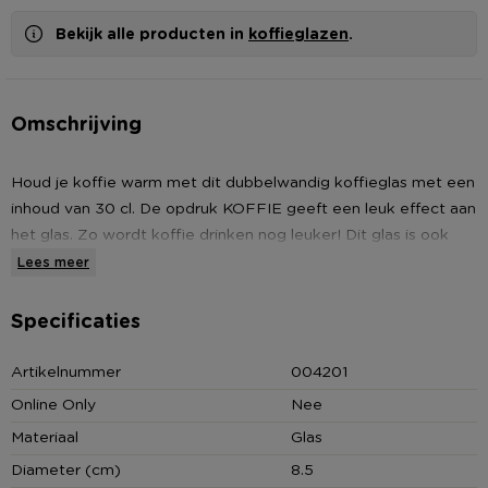
Bekijk alle producten in
koffieglazen
.
Omschrijving
Houd je koffie warm met dit dubbelwandig koffieglas met een
inhoud van 30 cl. De opdruk KOFFIE geeft een leuk effect aan
het glas. Zo wordt koffie drinken nog leuker! Dit glas is ook
verkrijgbaar in andere varianten.
Lees meer
Specificaties
Dubbelwandig koffieglas
Artikelnummer
004201
Inhoud 30 cl
Online Only
Nee
Drank blijft lang warm
Materiaal
Glas
Geschikt voor vaatwasser
Diameter (cm)
8.5