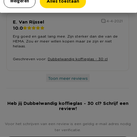
Alles toestaan
Weigeren
E. Van Rijssel
4-4-2021
10.0
Erg goed en gaat lang mee. Zijn sterker dan die van de
HEMA. Zou er meer willen kopen maar ze zijn er niet
helaas.
Geschreven voor:
Dubbelwandig koffieglas - 30 cl
Toon meer reviews
Heb jij Dubbelwandig koffieglas - 30 cl? Schrijf een
review!
Voor het schrijven van een review is een geldig e-mail adres nodig
ter verificatie.