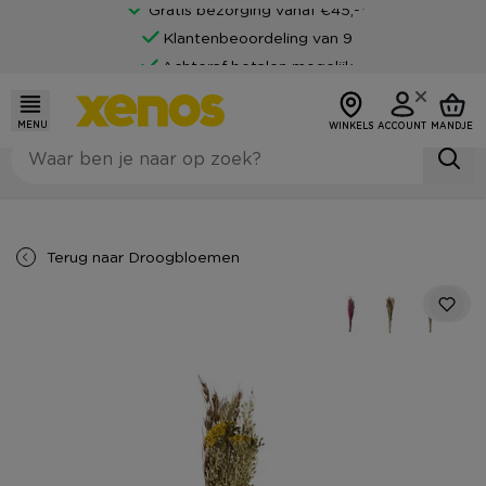
Gratis bezorging vanaf €45,-*
Klantenbeoordeling van 9
Achteraf betalen mogelijk
MENU
WINKELS
ACCOUNT
MANDJE
Terug naar
Droogbloemen