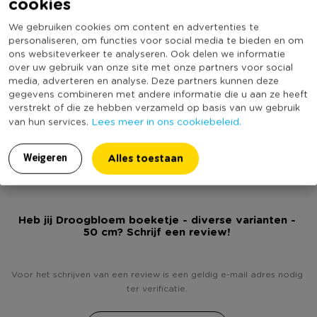
cookies
of als stijlvol accent in je open kast.
Specificaties
We gebruiken cookies om content en advertenties te
personaliseren, om functies voor social media te bieden en om
Let op!
Dit artikel is verkrijgbaar in verschillende varianten. Het
Artikelnummer
211129
ons websiteverkeer te analyseren. Ook delen we informatie
is een verrassing welke variant jij thuis ontvangt. Wil je zelf een
over uw gebruik van onze site met onze partners voor social
Online Only
Nee
variant uitkiezen? Ga dan naar de Xenos winkel bij jou in de
media, adverteren en analyse. Deze partners kunnen deze
Producthoogte (cm)
50
buurt!
gegevens combineren met andere informatie die u aan ze heeft
verstrekt of die ze hebben verzameld op basis van uw gebruik
Kleur
Multikleur
Lees meer in ons cookiebeleid.
van hun services.
(Nog) geen score
Duurzaamheidsscore
bekend
Alles toestaan
Weigeren
Heb jij Droogbloem boeketje - diverse varianten -
50 cm? Schrijf een review!
Voor het schrijven van een review is een geldig e-mail adres nodig
ter verificatie.