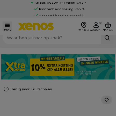
Gratis bezorging vanaf €45,-*
Klantenbeoordeling van 9
Achteraf betalen mogelijk
MENU
WINKELS
ACCOUNT
MANDJE
Terug naar
Fruitschalen