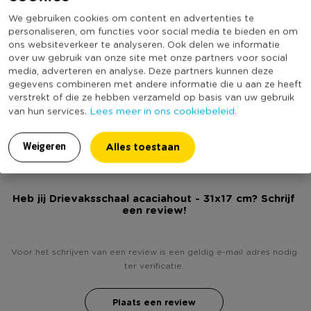
Materiaal
Acaciahout
* Afmeting: 31x17 cm
We gebruiken cookies om content en advertenties te
Productbreedte (cm)
31
personaliseren, om functies voor social media te bieden en om
ons websiteverkeer te analyseren. Ook delen we informatie
Producthoogte (cm)
3.5
over uw gebruik van onze site met onze partners voor social
media, adverteren en analyse. Deze partners kunnen deze
Kleur
Bruin
gegevens combineren met andere informatie die u aan ze heeft
Productlengte (cm)
17
verstrekt of die ze hebben verzameld op basis van uw gebruik
Lees meer in ons cookiebeleid.
van hun services.
(Nog) geen score
Duurzaamheidsscore
bekend
Alles toestaan
Weigeren
Heb jij Drievaksschaal acaciahout - 31x17 cm? Schrijf
een review!
Voor het schrijven van een review is een geldig e-mail adres nodig
ter verificatie.
Plaats een review