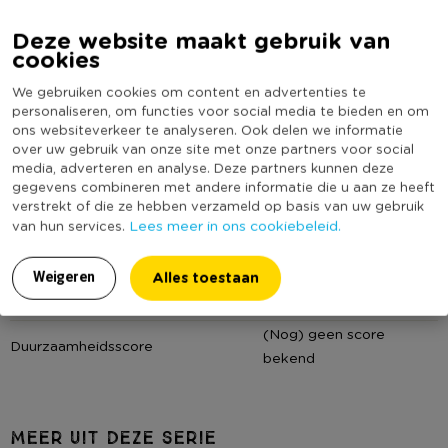
Artikelnummer
609353
Japandi kasten
Deze website maakt gebruik van
Online Only
Ja
Welkom in de wereld van Japandi: waar Japans minimalisme
cookies
Materiaal
MDF
en Scandinavische warmte samenkomen in een stijl die rust
We gebruiken cookies om content en advertenties te
uitstraalt én je huis instant sfeer geeft. Deze Japandi
Maximaal draagvermogen (kg)
19
personaliseren, om functies voor social media te bieden en om
kastenserie van Xenos combineert stijlvol design met
Productbreedte (cm)
50
ons websiteverkeer te analyseren. Ook delen we informatie
verrassend veel opbergruimte. De kasten zijn uitgevoerd in
over uw gebruik van onze site met onze partners voor social
Producthoogte (cm)
98,5
een warme houtkleur met een prachtig verticaal
media, adverteren en analyse. Deze partners kunnen deze
Kleur
Bruin
gegevens combineren met andere informatie die u aan ze heeft
lattenontwerp.
verstrekt of die ze hebben verzameld op basis van uw gebruik
Meubel serie
Japandi
Lees meer in ons cookiebeleid.
van hun services.
Materiaal
Aantal deuren
2
De Japandi kasten zijn gemaakt van MDF.
Productdiepte (cm)
33
Alles toestaan
Weigeren
Binnen of buitengebruik
Binnen
Afmetingen
Deze kast heeft een hoogte van 50 cm, een breedte van 98.5
(Nog) geen score
Duurzaamheidsscore
cm en een diepte van 33 cm.
bekend
Maximaal draagvermogen
De bovenkant van het dressoir heeft een maximaal
MEER UIT DEZE SERIE