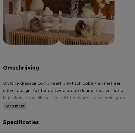
Omschrijving
Dit lage dressoir combineert praktisch opbergen met een
stijlvol design. Achter de twee brede deuren met verticale
latjes kun je van alles uit het zicht bewaren, van serviesgoed
tot spelletjes. De warme bruine houttint en het minimalistische
Lees meer
ontwerp zorgen voor een rustig, modern accent in je interieur.
Gebruik het dressoir als compact tv-meubel of geef het een
Specificaties
prominente plek in de hal met een mooie vaas erop.