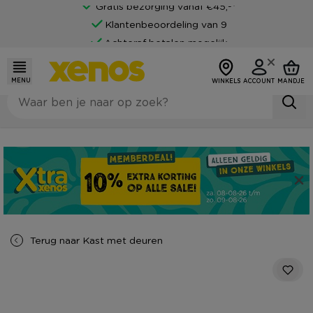
Gratis bezorging vanaf €45,-*
Klantenbeoordeling van 9
Achteraf betalen mogelijk
MENU
WINKELS
ACCOUNT
MANDJE
Terug naar
Kast met deuren