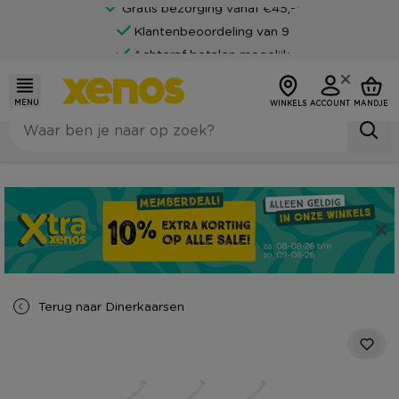
Gratis bezorging vanaf €45,-*
Klantenbeoordeling van 9
Achteraf betalen mogelijk
MENU
WINKELS
ACCOUNT
MANDJE
Terug naar
Dinerkaarsen