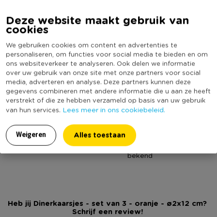
een sfeervolle manier de kamer te verlichten. De kaars is 12
cm hoog en 2 cm dik. Hierdoor past de kaars gemakkelijk in de
Deze website maakt gebruik van
Specificaties
cookies
meeste kandelaars zodat deze stevig staat en veilig kan
branden. Mix en match voor een speels effect!
Artikelnummer
421130
We gebruiken cookies om content en advertenties te
personaliseren, om functies voor social media te bieden en om
Online Only
Nee
Elke kaars heeft 4 branduren.
ons websiteverkeer te analyseren. Ook delen we informatie
Materiaal
Wax
over uw gebruik van onze site met onze partners voor social
media, adverteren en analyse. Deze partners kunnen deze
Contactgegevens
Diameter (cm)
2
gegevens combineren met andere informatie die u aan ze heeft
Xenos B.V, Schutweg 8, 5145NP Waalwijk, Nederland
Producthoogte (cm)
12
verstrekt of die ze hebben verzameld op basis van uw gebruik
www.xenos.nl/klantenservice
Lees meer in ons cookiebeleid.
van hun services.
Kleur
Oranje
Aantal branduren
4
Alles toestaan
Weigeren
(Nog) geen score
Duurzaamheidsscore
bekend
Heb jij Dinerkaarsjes - set van 3 - oranje - ø2x12 cm?
Schrijf een review!