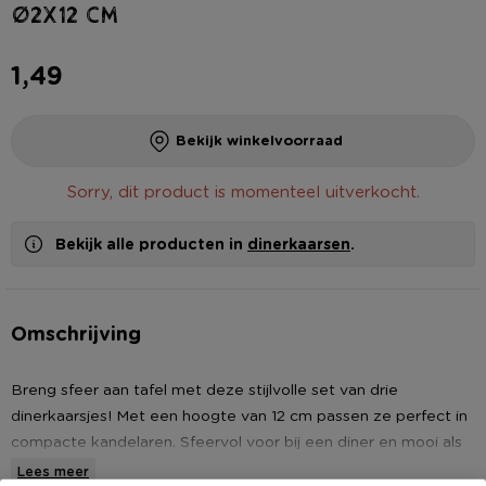
ø2x12 cm
1,49
Bekijk winkelvoorraad
Sorry, dit product is momenteel uitverkocht.
Bekijk alle producten in
dinerkaarsen
.
Omschrijving
Breng sfeer aan tafel met deze stijlvolle set van drie
dinerkaarsjes! Met een hoogte van 12 cm passen ze perfect in
compacte kandelaren. Sfeervol voor bij een diner en mooi als
decoratie voor in het huis. Uiteraard ook te gebruiken om op
Lees meer