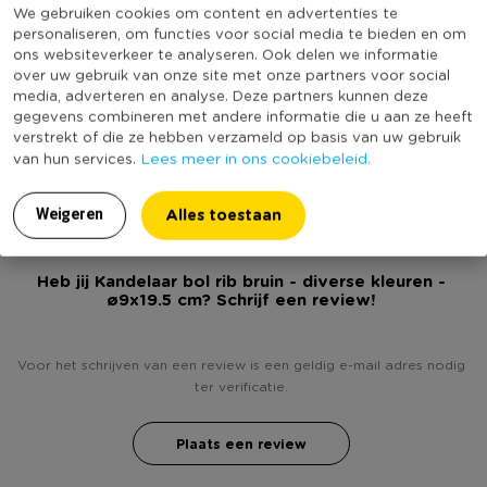
Online Only
Nee
We gebruiken cookies om content en advertenties te
om dit vooraf te bepalen. • Ook verkrijgbaar in roze varianten
personaliseren, om functies voor social media te bieden en om
Materiaal
Glas
ons websiteverkeer te analyseren. Ook delen we informatie
over uw gebruik van onze site met onze partners voor social
Productbreedte (cm)
19,5
media, adverteren en analyse. Deze partners kunnen deze
Producthoogte (cm)
9
gegevens combineren met andere informatie die u aan ze heeft
verstrekt of die ze hebben verzameld op basis van uw gebruik
Kleur
Bruin
Lees meer in ons cookiebeleid.
van hun services.
Duurzaamheidsscore
Alles toestaan
Weigeren
Heb jij Kandelaar bol rib bruin - diverse kleuren -
ø9x19.5 cm? Schrijf een review!
Voor het schrijven van een review is een geldig e-mail adres nodig
ter verificatie.
Plaats een review