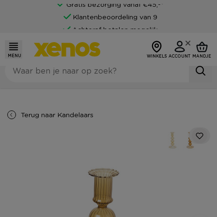
Gratis bezorging vanaf €45,-*
Klantenbeoordeling van 9
Achteraf betalen mogelijk
MENU
WINKELS
ACCOUNT
MANDJE
Terug naar
Kandelaars