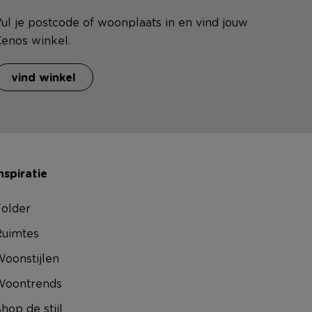
ul je postcode of woonplaats in en vind jouw
enos winkel.
vind winkel
nspiratie
older
uimtes
oonstijlen
Woontrends
hop de stijl