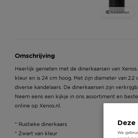
Inzoomen
Omschrijving
Heerlijk genieten met de dinerkaarsen van Xenos.
kleur en is 24 cm hoog. Met zijn diameter van 2.2 
diverse kandelaars. De dinerkaarsen zijn verkrijgb
Neem eens een kijkje in ons assortiment en bestel 
online op Xenos.nl.
Deze 
* Rustieke dinerkaars
We gebrui
* Zwart van kleur