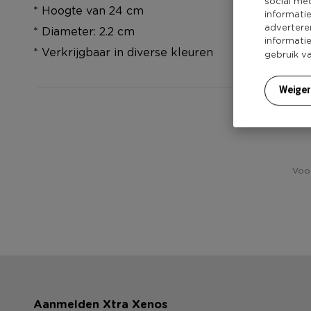
social me
* Hoogte van 24 cm
informati
advertere
* Diameter: 2.2 cm
informati
* Verkrijgbaar in diverse kleuren
gebruik v
Weige
Voor
Aanmelden Xtra Xenos