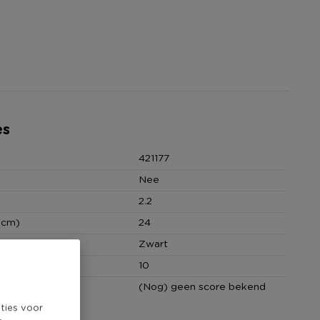
es
421177
Nee
2.2
(cm)
24
Zwart
n
10
core
(Nog) geen score bekend
ties voor