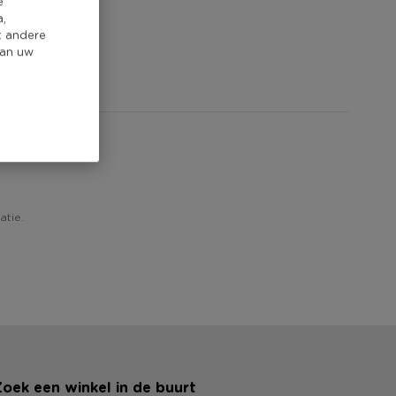
e
a,
t andere
van uw
atie.
oek een winkel in de buurt