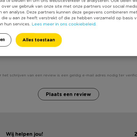
dia te bieden en om ons websiteverkeer te analyseren. Ook delen w
e over uw gebruik van onze site met onze partners voor social medi
n en analyse. Deze partners kunnen deze gegevens combineren me
e die u aan ze heeft verstrekt of die ze hebben verzameld op basis 
Lees meer in ons cookiebeleid.
an hun services.
Alles toestaan
ren
Heb jij Dinerkaars rustiek - zwart? Schrijf een review!
 het schrijven van een review is een geldig e-mail adres nodig ter verific
Plaats een review
Wij helpen jou!
Z