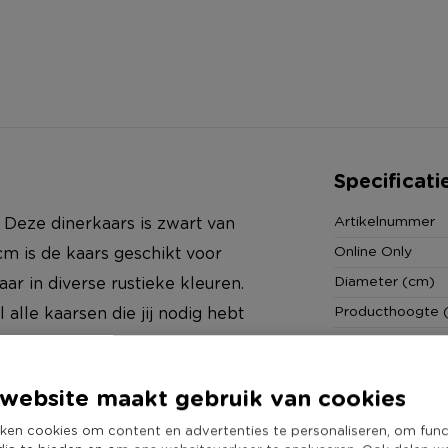
Specificati
Artikelnummer
 Deze dinerkaars is zwart van
Online Only
cm is de kaars geschikt voor
Diameter (cm)
aar in diverse rustieke kleuren.
Producthoogte 
alle kaarsen die jij nodig hebt
Kleur
Aantal brandure
website maakt gebruik van cookies
Duurzaamheidss
ken cookies om content en advertenties te personaliseren, om func