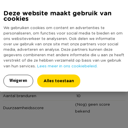
ivoor. De kaars is mooi als decoratie voor in huis, maar is
uiteraard ook geschikt voor normaal gebruik om de huiskamer
Deze website maakt gebruik van
te verlichten en meer sfeer te geven. Met deze dinerkaars
Lees meer
cookies
heb je altijd een stijlvolle kaars om een gezellig moment te
We gebruiken cookies om content en advertenties te
creëren. De kaars is 24 cm hoog en 2.2 cm dik. Hierdoor past
Specificaties
personaliseren, om functies voor social media te bieden en om
de kaars gemakkelijk in de meeste houders zodat deze stevig
ons websiteverkeer te analyseren. Ook delen we informatie
staat en veilig kan branden. Het aantal branduren is ongeveer
over uw gebruik van onze site met onze partners voor social
Artikelnummer
421102
10 uur
media, adverteren en analyse. Deze partners kunnen deze
Online Only
Nee
gegevens combineren met andere informatie die u aan ze heeft
verstrekt of die ze hebben verzameld op basis van uw gebruik
Materiaal
Wax
De dinerkaars is verder te verkrijgen in diverse rustieke
Lees meer in ons cookiebeleid.
van hun services.
kleuren. Maak dus vooral ook leuke verschillende
Diameter (cm)
2
kleurcombinaties. Pas ze in binnen je interieur, maak leuke
Producthoogte (cm)
24
Alles toestaan
Weigeren
seizoensgebonden combinaties of kies de kleuren die passen
Kleur
Wit
bij een specifieke gelegenheid. Met de vele kleuren rustieke
Aantal branduren
10
dinerkaarsen maak je de mooiste combinaties, dus ga heerlijk
creatief aan de slag en geniet van een sfeervol huis met
(Nog) geen score
Duurzaamheidsscore
kaarsen.
bekend
• Stijlvol rustiek ontwerp voor een sfeervol moment