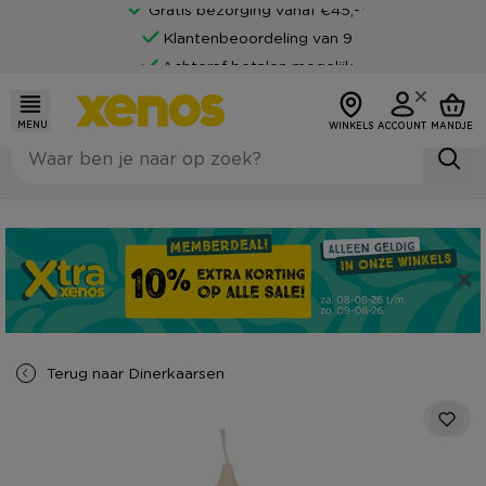
Gratis bezorging vanaf €45,-*
Klantenbeoordeling van 9
Achteraf betalen mogelijk
MENU
WINKELS
ACCOUNT
MANDJE
Terug naar
Dinerkaarsen