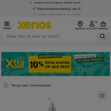
Gratis bezorging vanaf €45,-*
Klantenbeoordeling van 9
Achteraf betalen mogelijk
MENU
WINKELS
ACCOUNT
MANDJE
Terug naar
Dinerkaarsen