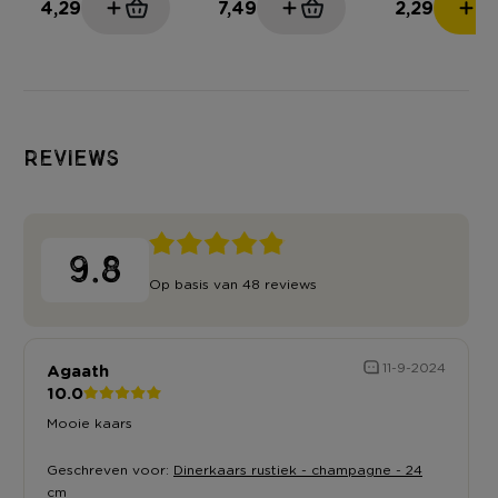
4,29
7,49
2,29
Reviews
9.8
Op basis van 48 reviews
Agaath
11-9-2024
10.0
Mooie kaars
Geschreven voor:
Dinerkaars rustiek - champagne - 24
cm