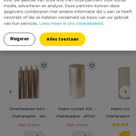
media, adverteren en analyse. Deze partners kunnen deze
Aantal branduren
10
gegevens combineren met andere informatie die u aan ze heeft
(Nog) geen score
verstrekt of die ze hebben verzameld op basis van uw gebruik
Duurzaamheidsscore
Lees meer in ons cookiebeleid.
bekend
van hun services.
Alles toestaan
Weigeren
MEER UIT DEZE SERIE
Dinerkaarsen kort -
Kaars rustiek XXL -
Kaars rustiek
champagne - set
champagne - ⌀10x20
champagne - ø
van 4
cm
cm
(
Niet online
Niet online