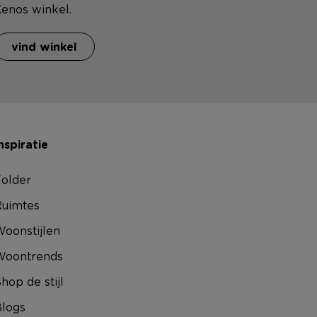
enos winkel.
vind winkel
nspiratie
older
uimtes
oonstijlen
Woontrends
hop de stijl
logs