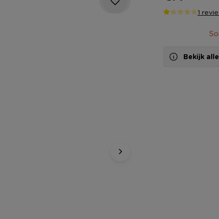
1 revi
So
Bekijk al