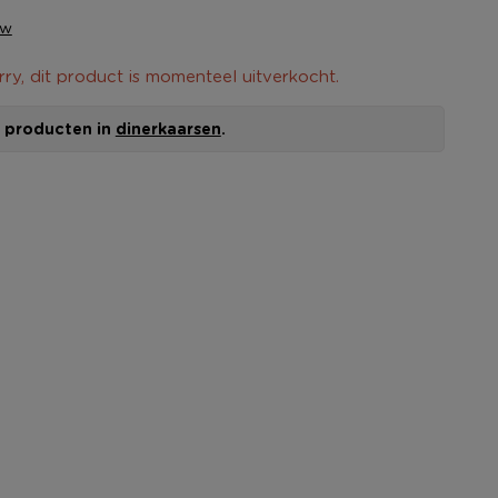
ew
rry, dit product is momenteel uitverkocht.
le producten in
dinerkaarsen
.