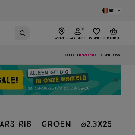
BE
WINKELS
ACCOUNT
FAVORIETEN
MANDJE
FOLDER
PROMOTIES
NIEUW
ars rib - groen - ⌀2.3x25