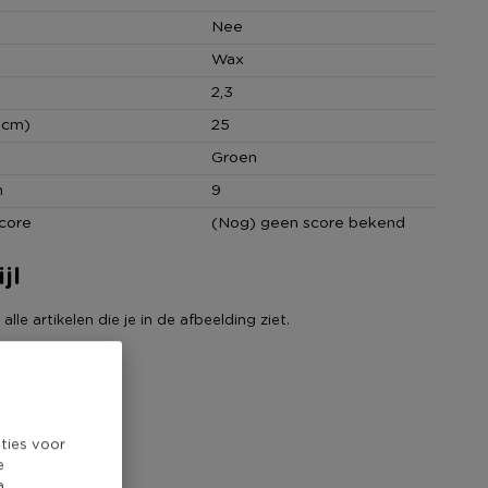
Nee
Wax
2,3
(cm)
25
Groen
n
9
core
(Nog) geen score bekend
jl
lle artikelen die je in de afbeelding ziet.
ties voor
e
a,