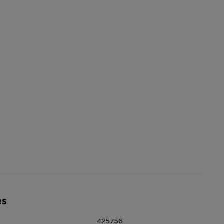
es
425756