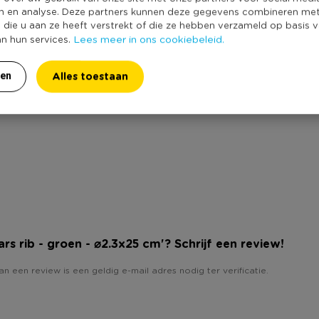
n en analyse. Deze partners kunnen deze gegevens combineren me
e die u aan ze heeft verstrekt of die ze hebben verzameld op basis 
Lees meer in ons cookiebeleid.
an hun services.
Alles toestaan
ren
aars rib - groen - ⌀2.3x25 cm'? Schrijf een review!
an een review is een geldig e-mail adres nodig ter verificatie.