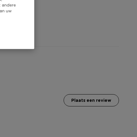
t andere
van uw
plaats een review