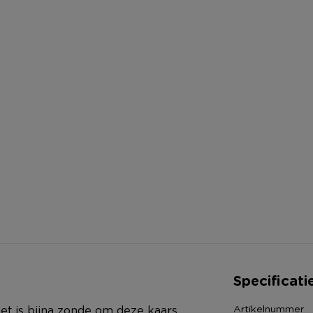
Specificati
Artikelnummer
et is bijna zonde om deze kaars