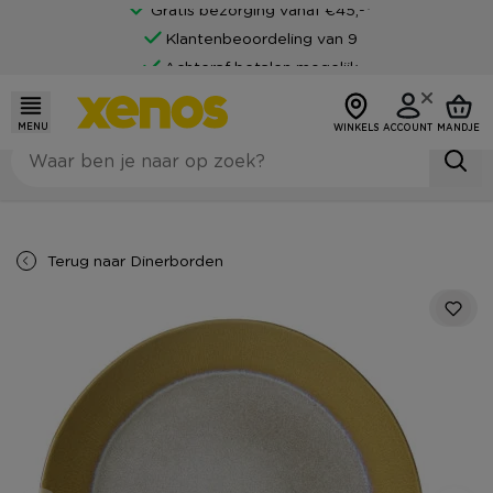
Gratis bezorging vanaf €45,-*
Klantenbeoordeling van 9
Achteraf betalen mogelijk
MENU
WINKELS
ACCOUNT
MANDJE
Terug naar
Dinerborden