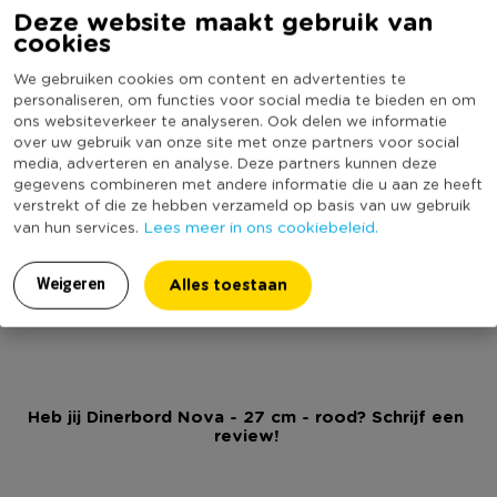
Materiaal
Porselein
Deze website maakt gebruik van
* Sierlijk design
cookies
* Diameter 27 centimeter
Diameter (cm)
27
* Geschikt voor vaatwasser en magnetron
We gebruiken cookies om content en advertenties te
Producthoogte (cm)
2
personaliseren, om functies voor social media te bieden en om
Kleur
Wit
ons websiteverkeer te analyseren. Ook delen we informatie
over uw gebruik van onze site met onze partners voor social
Vorm
Rond
media, adverteren en analyse. Deze partners kunnen deze
Met print
Ja
gegevens combineren met andere informatie die u aan ze heeft
verstrekt of die ze hebben verzameld op basis van uw gebruik
Vaatwasmachine bestendig
Ja
Lees meer in ons cookiebeleid.
van hun services.
Geschikt voor magnetron
Ja
(Nog) geen score
Alles toestaan
Weigeren
Duurzaamheidsscore
bekend
Heb jij Dinerbord Nova - 27 cm - rood? Schrijf een
review!