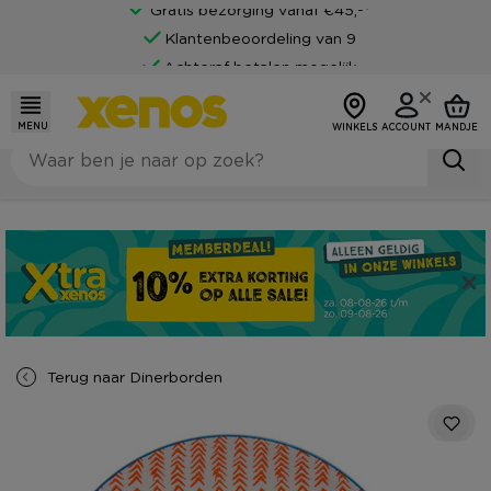
Gratis bezorging vanaf €45,-*
Klantenbeoordeling van 9
Achteraf betalen mogelijk
MENU
WINKELS
ACCOUNT
MANDJE
Terug naar
Dinerborden