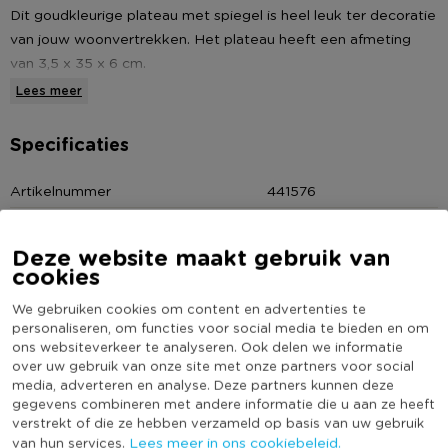
Dit goudkleurige plateau met spiegel is heel leuk ter decoratie
van jouw woonvertrekken. Het plateau heeft een afmeting
van 3,5 x 35 x 6 cm.
Lees meer
* Afmetingen: 3,5 x ,35 x 6 cm
* Kleur: goudkleurig
Specificaties
Artikelnummer
441576
Online Only
Nee
Kleur
Goudkleurig
Deze website maakt gebruik van
cookies
(Nog) geen score
Duurzaamheidsscore
bekend
We gebruiken cookies om content en advertenties te
personaliseren, om functies voor social media te bieden en om
ons websiteverkeer te analyseren. Ook delen we informatie
over uw gebruik van onze site met onze partners voor social
media, adverteren en analyse. Deze partners kunnen deze
Heb jij Decoratieplateau met spiegel - 3,5 x 35 x 6
gegevens combineren met andere informatie die u aan ze heeft
cm? Schrijf een review!
verstrekt of die ze hebben verzameld op basis van uw gebruik
Lees meer in ons cookiebeleid.
van hun services.